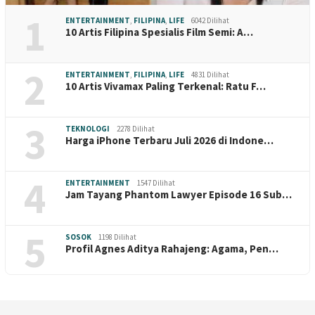
1
ENTERTAINMENT
,
FILIPINA
,
LIFE
6042 Dilihat
10 Artis Filipina Spesialis Film Semi: A…
2
ENTERTAINMENT
,
FILIPINA
,
LIFE
4831 Dilihat
10 Artis Vivamax Paling Terkenal: Ratu F…
3
TEKNOLOGI
2278 Dilihat
Harga iPhone Terbaru Juli 2026 di Indone…
4
ENTERTAINMENT
1547 Dilihat
Jam Tayang Phantom Lawyer Episode 16 Sub…
5
SOSOK
1198 Dilihat
Profil Agnes Aditya Rahajeng: Agama, Pen…