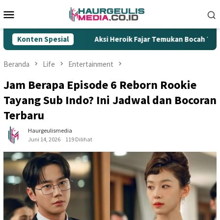
Loncat
Menu
ke
Mobile
konten
k Ilegal
Konten Spesial
Aksi Heroik Fajar Temukan Bocah Tenggelam di
Beranda
Life
Entertainment
Jam Berapa Episode 6 Reborn Rookie
Tayang Sub Indo? Ini Jadwal dan Bocoran
Terbaru
Haurgeulismedia
Juni 14, 2026
119 Dilihat