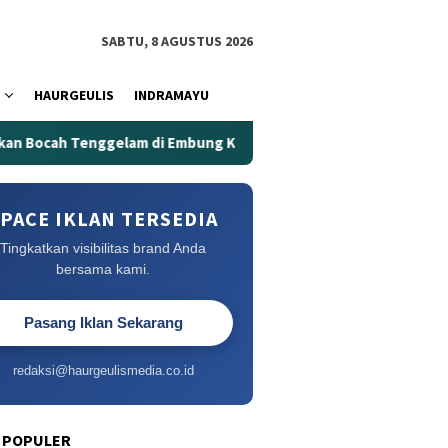
SABTU, 8 AGUSTUS 2026
HAURGEULIS
INDRAMAYU
nggelam di Embung Kertanegara
Embung Kertanegara Mem
PACE IKLAN TERSEDIA
Tingkatkan visibilitas brand Anda
bersama kami.
Pasang Iklan Sekarang
redaksi@haurgeulismedia.co.id
 POPULER