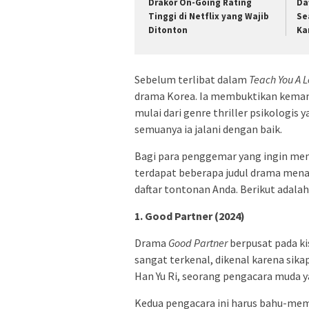
Drakor On-Going Rating
Da
Tinggi di Netflix yang Wajib
Se
Ditonton
Ka
Sebelum terlibat dalam
Teach You A 
drama Korea. Ia membuktikan kema
mulai dari genre thriller psikologi
semuanya ia jalani dengan baik.
Bagi para penggemar yang ingin men
terdapat beberapa judul drama mena
daftar tontonan Anda. Berikut adalah
1. Good Partner (2024)
Drama
Good Partner
berpusat pada ki
sangat terkenal, dikenal karena sik
Han Yu Ri, seorang pengacara muda y
Kedua pengacara ini harus bahu-mem