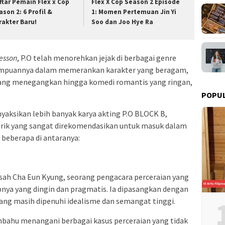
ftar Pemain Flex x Cop
Flex X Cop Season 2 Episode
ason 2: 6 Profil &
1: Momen Pertemuan Jin Yi
rakter Baru!
Soo dan Joo Hye Ra
Lesson
, P.O telah menorehkan jejak di berbagai genre
mpuannya dalam memerankan karakter yang beragam,
s yang menegangkan hingga komedi romantis yang ringan,
POPU
yaksikan lebih banyak karya akting P.O BLOCK B,
rik yang sangat direkomendasikan untuk masuk dalam
 beberapa di antaranya:
sah Cha Eun Kyung, seorang pengacara perceraian yang
apnya yang dingin dan pragmatis. Ia dipasangkan dengan
ang masih dipenuhi idealisme dan semangat tinggi.
bahu menangani berbagai kasus perceraian yang tidak