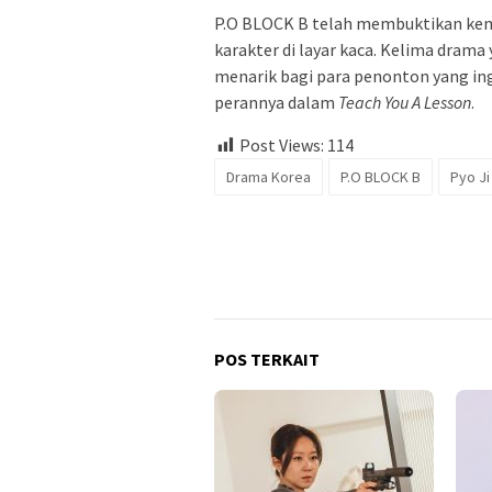
P.O BLOCK B telah membuktikan ke
karakter di layar kaca. Kelima drama
menarik bagi para penonton yang ingi
perannya dalam
Teach You A Lesson
.
Post Views:
114
Drama Korea
P.O BLOCK B
Pyo J
POS TERKAIT