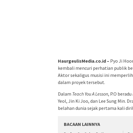
HaurgeulisMedia.co.id –
Pyo Ji Hoon
kembali mencuri perhatian publik b
Aktor sekaligus musisi ini memper
dalam proyek tersebut.
Dalam
Teach You A Lesson
, P.O berad
Yeol, Jin Ki Joo, dan Lee Sung Min. 
belahan dunia sejak pertama kali diril
BACAAN LAINNYA