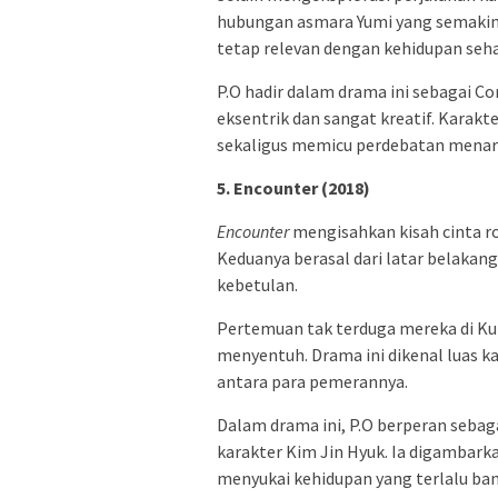
hubungan asmara Yumi yang semakin
tetap relevan dengan kehidupan seha
P.O hadir dalam drama ini sebagai Co
eksentrik dan sangat kreatif. Kara
sekaligus memicu perdebatan menari
5. Encounter (2018)
Encounter
mengisahkan kisah cinta r
Keduanya berasal dari latar belakan
kebetulan.
Pertemuan tak terduga mereka di Kub
menyentuh. Drama ini dikenal luas ka
antara para pemerannya.
Dalam drama ini, P.O berperan sebag
karakter Kim Jin Hyuk. Ia digambarka
menyukai kehidupan yang terlalu ban