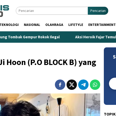
Pencarian
TEKNOLOGI
NASIONAL
OLAHRAGA
LIFETYLE
ENTERTAINMENT
empur Rokok Ilegal
Aksi Heroik Fajar Temukan Bocah Te
S
i Hoon (P.O BLOCK B) yang
TOPIK