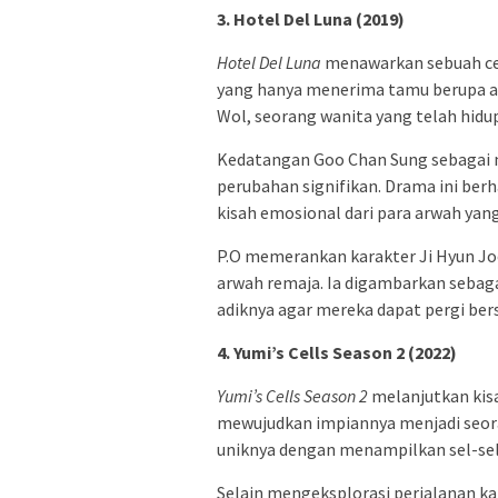
3. Hotel Del Luna (2019)
Hotel Del Luna
menawarkan sebuah ceri
yang hanya menerima tamu berupa ar
Wol, seorang wanita yang telah hidu
Kedatangan Goo Chan Sung sebagai 
perubahan signifikan. Drama ini ber
kisah emosional dari para arwah yan
P.O memerankan karakter Ji Hyun Joo
arwah remaja. Ia digambarkan sebag
adiknya agar mereka dapat pergi ber
4. Yumi’s Cells Season 2 (2022)
Yumi’s Cells Season 2
melanjutkan kisa
mewujudkan impiannya menjadi seor
uniknya dengan menampilkan sel-sel
Selain mengeksplorasi perjalanan ka