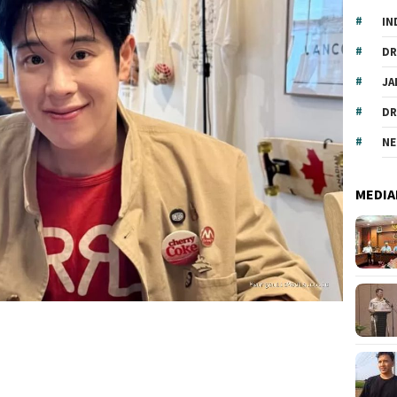
IN
DR
JA
DR
NE
MEDIA