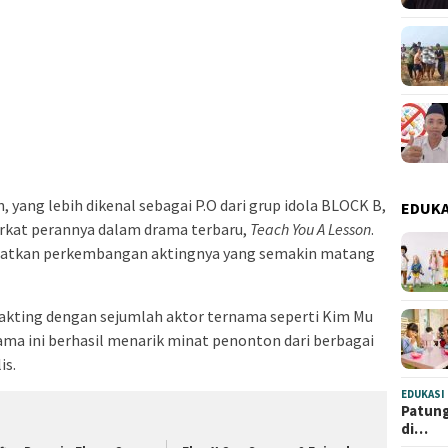
, yang lebih dikenal sebagai P.O dari grup idola BLOCK B,
EDUKA
erkat perannya dalam drama terbaru,
Teach You A Lesson
.
lihatkan perkembangan aktingnya yang semakin matang
u akting dengan sejumlah aktor ternama seperti Kim Mu
Drama ini berhasil menarik minat penonton dari berbagai
is.
EDUKASI
Patung
di…