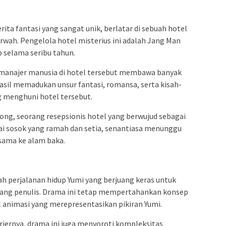
ta fantasi yang sangat unik, berlatar di sebuah hotel
wah. Pengelola hotel misterius ini adalah Jang Man
p selama seribu tahun.
manajer manusia di hotel tersebut membawa banyak
hasil memadukan unsur fantasi, romansa, serta kisah-
g menghuni hotel tersebut.
ng, seorang resepsionis hotel yang berwujud sebagai
ai sosok yang ramah dan setia, senantiasa menunggu
sama ke alam baka.
h perjalanan hidup Yumi yang berjuang keras untuk
ang penulis. Drama ini tetap mempertahankan konsep
 animasi yang merepresentasikan pikiran Yumi.
riernya, drama ini juga menyoroti kompleksitas