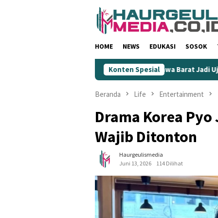
Loncat
ke
konten
HOME
NEWS
EDUKASI
SOSOK
 Rendahkan Wartawan
KIM Jawa Barat Jadi Ujung Tombak G
Konten Spesial
Beranda
Life
Entertainment
Drama Korea Pyo J
Wajib Ditonton
Haurgeulismedia
Juni 13, 2026
114 Dilihat