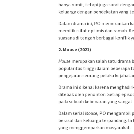
hanya rumit, tetapi juga sarat deng
keluarga dengan pendekatan yang ter
Dalam drama ini, P.O memerankan ka
memiliki sifat optimis dan ramah.
suasana di tengah berbagai konflik y
2. Mouse (2021)
Mouse
merupakan salah satu drama be
popularitas tinggi dalam beberapa ta
pengejaran seorang pelaku kejahatan
Drama ini dikenal karena menghadirk
ditebak oleh penonton. Setiap epis
pada sebuah kebenaran yang sangat
Dalam serial
Mouse
, P.O mengambil p
berasal dari keluarga terpandang. Ia
yang menggemparkan masyarakat.