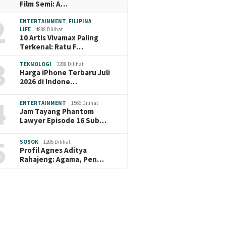
Film Semi: A…
2
ENTERTAINMENT
,
FILIPINA
,
LIFE
4888 Dilihat
10 Artis Vivamax Paling
Terkenal: Ratu F…
3
TEKNOLOGI
2288 Dilihat
Harga iPhone Terbaru Juli
2026 di Indone…
4
ENTERTAINMENT
1566 Dilihat
Jam Tayang Phantom
Lawyer Episode 16 Sub…
5
SOSOK
1206 Dilihat
Profil Agnes Aditya
Rahajeng: Agama, Pen…