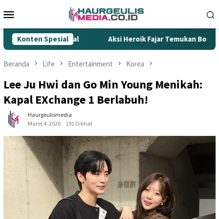
Loncat
Menu
ke
Mobile
konten
k Ilegal
Konten Spesial
Aksi Heroik Fajar Temukan Bocah Tenggelam di
Beranda
Life
Entertainment
Korea
Lee Ju Hwi dan Go Min Young Menikah:
Kapal EXchange 1 Berlabuh!
Haurgeulismedia
Maret 4, 2026
191 Dilihat