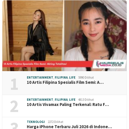
1
ENTERTAINMENT
,
FILIPINA
,
LIFE
5990 Dilihat
10 Artis Filipina Spesialis Film Semi: A…
2
ENTERTAINMENT
,
FILIPINA
,
LIFE
4813 Dilihat
10 Artis Vivamax Paling Terkenal: Ratu F…
3
TEKNOLOGI
2272 Dilihat
Harga iPhone Terbaru Juli 2026 di Indone…