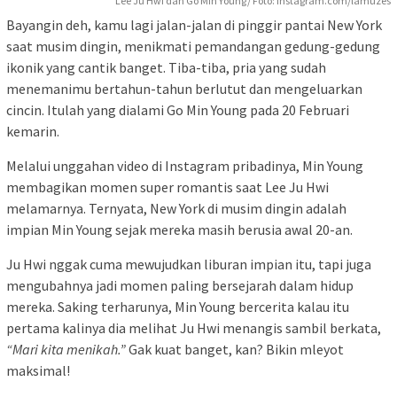
Lee Ju Hwi dan Go Min Young/ Foto: instagram.com/lamuzes
Bayangin deh, kamu lagi jalan-jalan di pinggir pantai New York
saat musim dingin, menikmati pemandangan gedung-gedung
ikonik yang cantik banget. Tiba-tiba, pria yang sudah
menemanimu bertahun-tahun berlutut dan mengeluarkan
cincin. Itulah yang dialami Go Min Young pada 20 Februari
kemarin.
Melalui unggahan video di Instagram pribadinya, Min Young
membagikan momen super romantis saat Lee Ju Hwi
melamarnya. Ternyata, New York di musim dingin adalah
impian Min Young sejak mereka masih berusia awal 20-an.
Ju Hwi nggak cuma mewujudkan liburan impian itu, tapi juga
mengubahnya jadi momen paling bersejarah dalam hidup
mereka. Saking terharunya, Min Young bercerita kalau itu
pertama kalinya dia melihat Ju Hwi menangis sambil berkata,
“Mari kita menikah.”
Gak kuat banget, kan? Bikin mleyot
maksimal!