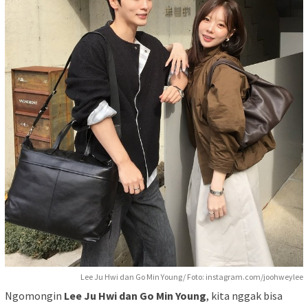
Lee Ju Hwi dan Go Min Young/ Foto: instagram.com/joohweylee
Ngomongin
Lee Ju Hwi dan Go Min Young
, kita nggak bisa