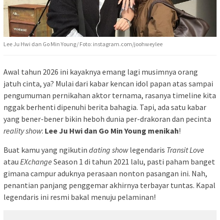
Lee Ju Hwi dan Go Min Young/ Foto: instagram.com/joohweylee
Awal tahun 2026 ini kayaknya emang lagi musimnya orang
jatuh cinta, ya? Mulai dari kabar kencan idol papan atas sampai
pengumuman pernikahan aktor ternama, rasanya timeline kita
nggak berhenti dipenuhi berita bahagia. Tapi, ada satu kabar
yang bener-bener bikin heboh dunia per-drakoran dan pecinta
reality show
:
Lee Ju Hwi dan Go Min Young menikah
!
Buat kamu yang ngikutin
dating show
legendaris
Transit Love
atau
EXchange
Season 1 di tahun 2021 lalu, pasti paham banget
gimana campur aduknya perasaan nonton pasangan ini. Nah,
penantian panjang penggemar akhirnya terbayar tuntas. Kapal
legendaris ini resmi bakal menuju pelaminan!