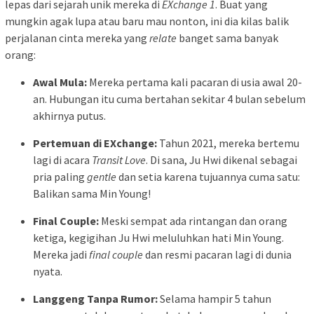
lepas dari sejarah unik mereka di
EXchange 1
. Buat yang
mungkin agak lupa atau baru mau nonton, ini dia kilas balik
perjalanan cinta mereka yang
relate
banget sama banyak
orang:
Awal Mula:
Mereka pertama kali pacaran di usia awal 20-
an. Hubungan itu cuma bertahan sekitar 4 bulan sebelum
akhirnya putus.
Pertemuan di EXchange:
Tahun 2021, mereka bertemu
lagi di acara
Transit Love
. Di sana, Ju Hwi dikenal sebagai
pria paling
gentle
dan setia karena tujuannya cuma satu:
Balikan sama Min Young!
Final Couple:
Meski sempat ada rintangan dan orang
ketiga, kegigihan Ju Hwi meluluhkan hati Min Young.
Mereka jadi
final couple
dan resmi pacaran lagi di dunia
nyata.
Langgeng Tanpa Rumor:
Selama hampir 5 tahun