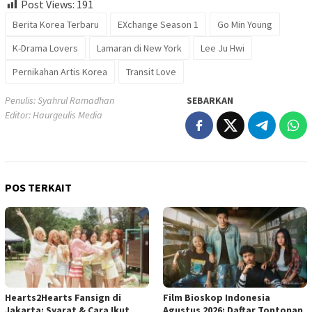
Post Views:
191
Berita Korea Terbaru
EXchange Season 1
Go Min Young
K-Drama Lovers
Lamaran di New York
Lee Ju Hwi
Pernikahan Artis Korea
Transit Love
Penulis: Syahrul Ramadhan
SEBARKAN
Editor: Haurgeulis Media
POS TERKAIT
Hearts2Hearts Fansign di
Film Bioskop Indonesia
Jakarta: Syarat & Cara Ikut
Agustus 2026: Daftar Tontonan