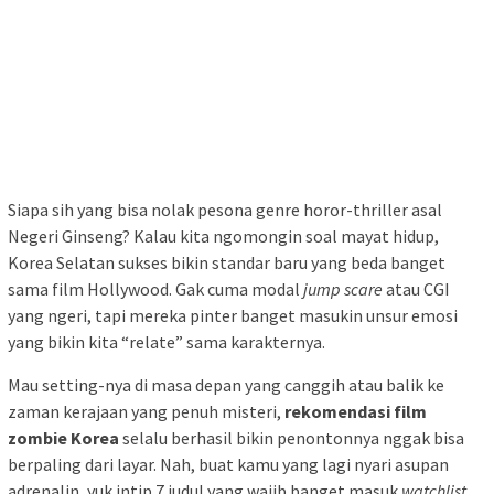
Siapa sih yang bisa nolak pesona genre horor-thriller asal
Negeri Ginseng? Kalau kita ngomongin soal mayat hidup,
Korea Selatan sukses bikin standar baru yang beda banget
sama film Hollywood. Gak cuma modal
jump scare
atau CGI
yang ngeri, tapi mereka pinter banget masukin unsur emosi
yang bikin kita “relate” sama karakternya.
Mau setting-nya di masa depan yang canggih atau balik ke
zaman kerajaan yang penuh misteri,
rekomendasi film
zombie Korea
selalu berhasil bikin penontonnya nggak bisa
berpaling dari layar. Nah, buat kamu yang lagi nyari asupan
adrenalin, yuk intip 7 judul yang wajib banget masuk
watchlist