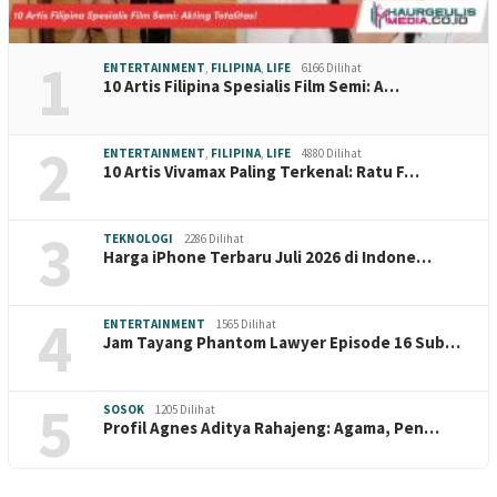
1
ENTERTAINMENT
,
FILIPINA
,
LIFE
6166 Dilihat
10 Artis Filipina Spesialis Film Semi: A…
2
ENTERTAINMENT
,
FILIPINA
,
LIFE
4880 Dilihat
10 Artis Vivamax Paling Terkenal: Ratu F…
3
TEKNOLOGI
2286 Dilihat
Harga iPhone Terbaru Juli 2026 di Indone…
4
ENTERTAINMENT
1565 Dilihat
Jam Tayang Phantom Lawyer Episode 16 Sub…
5
SOSOK
1205 Dilihat
Profil Agnes Aditya Rahajeng: Agama, Pen…