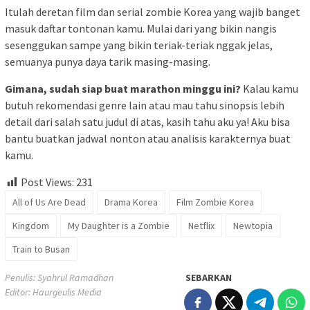
Itulah deretan film dan serial zombie Korea yang wajib banget
masuk daftar tontonan kamu. Mulai dari yang bikin nangis
sesenggukan sampe yang bikin teriak-teriak nggak jelas,
semuanya punya daya tarik masing-masing.
Gimana, sudah siap buat marathon minggu ini?
Kalau kamu
butuh rekomendasi genre lain atau mau tahu sinopsis lebih
detail dari salah satu judul di atas, kasih tahu aku ya! Aku bisa
bantu buatkan jadwal nonton atau analisis karakternya buat
kamu.
Post Views:
231
All of Us Are Dead
Drama Korea
Film Zombie Korea
Kingdom
My Daughter is a Zombie
Netflix
Newtopia
Train to Busan
Penulis: Syahrul Ramadhan
SEBARKAN
Editor: Haurgeulis Media