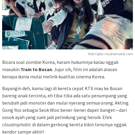
Hak Cipta: mydramalist.com
Bicara soal zombie Korea, haram hukumnya kalau nggak
masukin
Train to Busan
. Jujur sih, film ini adalah alasan
kenapa dunia mulai melirik kualitas sinema Korea.
Bayangin deh, kamu lagi di kereta cepat KTX mau ke Busan
bareng anak tercinta, eh tiba-tiba ada satu penumpang yang
berubah jadi monster dan mulai nyerang semua orang. Akting
Gong Yoo sebagai Seok Woo bener-bener dapet banget—dari
sosok ayah yang cuek jadi pelindung yang heroik. Efek
claustrophobic
di dalam gerbong kereta bikin tensinya nggak
kendor sampe akhir!