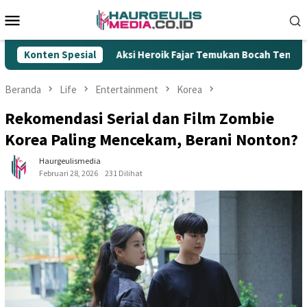
Loncat
Menu
ke
Mobile
konten
Konten Spesial
Aksi Heroik Fajar Temukan Bocah Tenggelam di Embung Ker
Beranda
Life
Entertainment
Korea
Rekomendasi Serial dan Film Zombie
Korea Paling Mencekam, Berani Nonton?
Haurgeulismedia
Februari 28, 2026
231 Dilihat