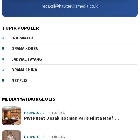
redaksi@haurgeulismedia.co.id
TOPIK POPULER
INDRAMAYU
DRAMA KOREA
JADWAL TAYANG
DRAMA CHINA
NETFLIX
MEDIANYA HAURGEULIS
HAURGEULIS
Juli 20, 2026
PWI Pusat Desak Hotman Paris Minta Maaf:…
HAURGEULIS
Juli 18, 2026