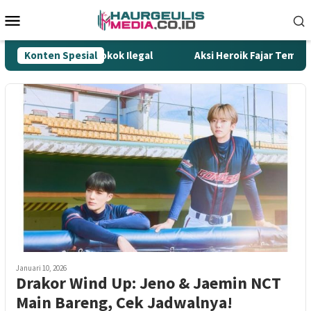
Loncat
Menu
ke
Mobile
konten
 Tombak Gempur Rokok Ilegal
Konten Spesial
Aksi Heroik Fajar Temukan
Januari 10, 2026
Drakor Wind Up: Jeno & Jaemin NCT
Main Bareng, Cek Jadwalnya!