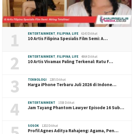
1
ENTERTAINMENT
,
FILIPINA
,
LIFE
6143 Dilihat
10 Artis Filipina Spesialis Film Semi: A…
2
ENTERTAINMENT
,
FILIPINA
,
LIFE
4864 Dilihat
10 Artis Vivamax Paling Terkenal: Ratu F…
3
TEKNOLOGI
2285 Dilihat
Harga iPhone Terbaru Juli 2026 di Indone…
4
ENTERTAINMENT
1558 Dilihat
Jam Tayang Phantom Lawyer Episode 16 Sub…
5
SOSOK
1202 Dilihat
Profil Agnes Aditya Rahajeng: Agama, Pen…