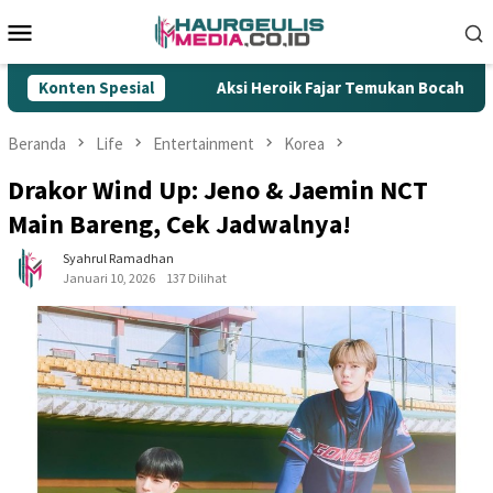
Loncat
Menu
ke
Mobile
konten
kok Ilegal
Konten Spesial
Aksi Heroik Fajar Temukan Bocah Tenggelam 
Beranda
Life
Entertainment
Korea
Drakor Wind Up: Jeno & Jaemin NCT
Main Bareng, Cek Jadwalnya!
Syahrul Ramadhan
Januari 10, 2026
137 Dilihat