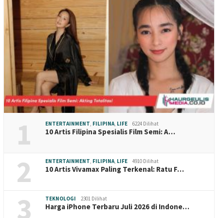
1
ENTERTAINMENT
,
FILIPINA
,
LIFE
6224 Dilihat
10 Artis Filipina Spesialis Film Semi: A…
2
ENTERTAINMENT
,
FILIPINA
,
LIFE
4910 Dilihat
10 Artis Vivamax Paling Terkenal: Ratu F…
3
TEKNOLOGI
2301 Dilihat
Harga iPhone Terbaru Juli 2026 di Indone…