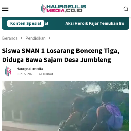
Loncat
Menu
ke
Mobile
konten
ur Rokok Ilegal
Konten Spesial
Aksi Heroik Fajar Temukan Bocah Tengg
Beranda
Pendidikan
Siswa SMAN 1 Losarang Bonceng Tiga,
Diduga Bawa Sajam Desa Jumbleng
Haurgeulismedia
Juni 5, 2026
141 Dilihat