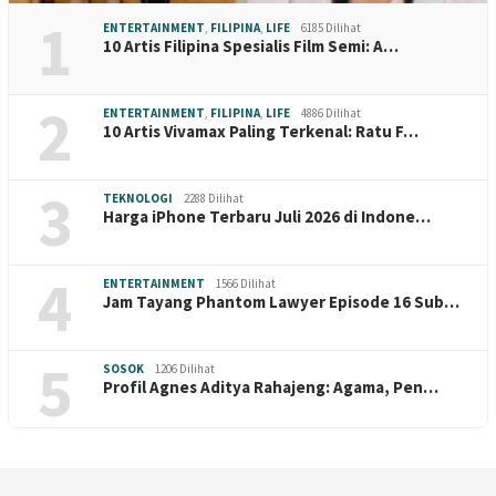
1
ENTERTAINMENT
,
FILIPINA
,
LIFE
6185 Dilihat
10 Artis Filipina Spesialis Film Semi: A…
2
ENTERTAINMENT
,
FILIPINA
,
LIFE
4886 Dilihat
10 Artis Vivamax Paling Terkenal: Ratu F…
3
TEKNOLOGI
2288 Dilihat
Harga iPhone Terbaru Juli 2026 di Indone…
4
ENTERTAINMENT
1566 Dilihat
Jam Tayang Phantom Lawyer Episode 16 Sub…
5
SOSOK
1206 Dilihat
Profil Agnes Aditya Rahajeng: Agama, Pen…