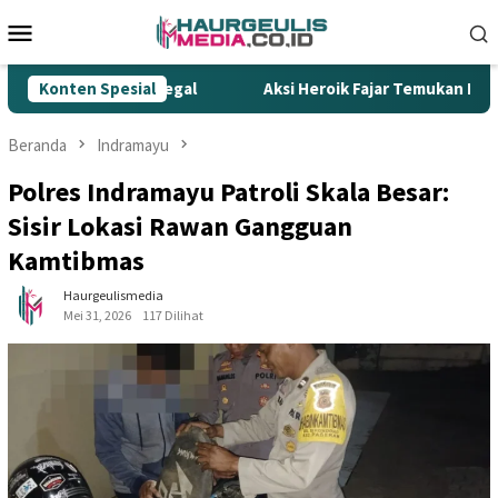
Loncat
Menu
ke
Mobile
konten
mpur Rokok Ilegal
Konten Spesial
Aksi Heroik Fajar Temukan Bocah Ten
Beranda
Indramayu
Polres Indramayu Patroli Skala Besar:
Sisir Lokasi Rawan Gangguan
Kamtibmas
Haurgeulismedia
Mei 31, 2026
117 Dilihat