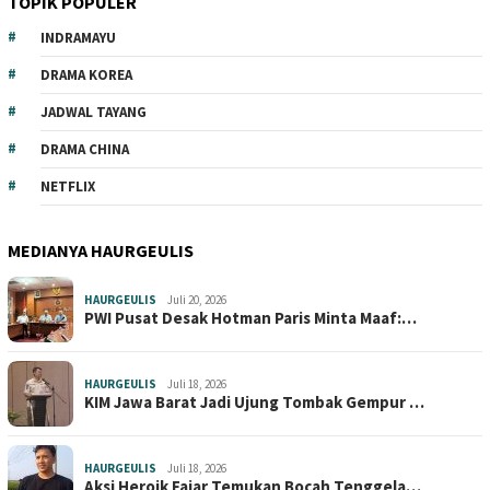
TOPIK POPULER
INDRAMAYU
DRAMA KOREA
JADWAL TAYANG
DRAMA CHINA
NETFLIX
MEDIANYA HAURGEULIS
HAURGEULIS
Juli 20, 2026
PWI Pusat Desak Hotman Paris Minta Maaf:…
HAURGEULIS
Juli 18, 2026
KIM Jawa Barat Jadi Ujung Tombak Gempur …
HAURGEULIS
Juli 18, 2026
Aksi Heroik Fajar Temukan Bocah Tenggela…