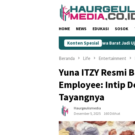
Loncat
ke
konten
HOME
NEWS
EDUKASI
SOSOK
ahkan Wartawan
KIM Jawa Barat Jadi Ujung Tombak Gempur
Konten Spesial
Beranda
Life
Entertainment
Yuna ITZY Resmi B
Employee: Intip D
Tayangnya
Haurgeulismedia
Desember 5, 2025
160 Dilihat