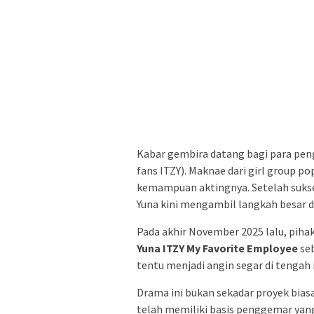
Kabar gembira datang bagi para pe
fans ITZY). Maknae dari girl group po
kemampuan aktingnya. Setelah suk
Yuna kini mengambil langkah besar d
Pada akhir November 2025 lalu, pih
Yuna ITZY My Favorite Employee
seb
tentu menjadi angin segar di tengah 
Drama ini bukan sekadar proyek bias
telah memiliki basis penggemar yang