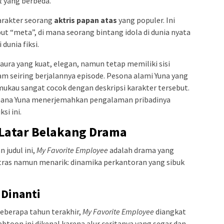
t
yang berbeda.
arakter seorang
aktris papan atas
yang populer. Ini
but “meta”, di mana seorang bintang idola di dunia nyata
dunia fiksi.
 aura yang kuat, elegan, namun tetap memiliki sisi
am seiring berjalannya episode. Pesona alami Yuna yang
ukau sangat cocok dengan deskripsi karakter tersebut.
ana Yuna menerjemahkan pengalaman pribadinya
si ini.
 Latar Belakang Drama
 judul ini,
My Favorite Employee
adalah drama yang
ras namun menarik: dinamika perkantoran yang sibuk
 Dinanti
eberapa tahun terakhir,
My Favorite Employee
diangkat
btoon ini dikenal karena alur ceritanya yang segar dan