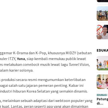
EDUKA
nggemar K-Drama dan K-Pop, khususnya MIDZY (sebutan
puler ITZY,
Yuna
, siap kembali memukau publik lewat
ses melakukan
comeback
musik lewat lagu
Tunnel Vision
,
alam karier solonya.
ak produksi secara resmi mengumumkan keterlibatan
agai salah satu jajaran pemeran penting. Kabar ini
industri hiburan Korea Selatan yang semakin dinamis.
EDUKASI
Patung
a, melainkan sebuah adaptasi dari webtoon populer yang
di…
 kuat. Lantas, peran seperti apa yang akan dimainkan