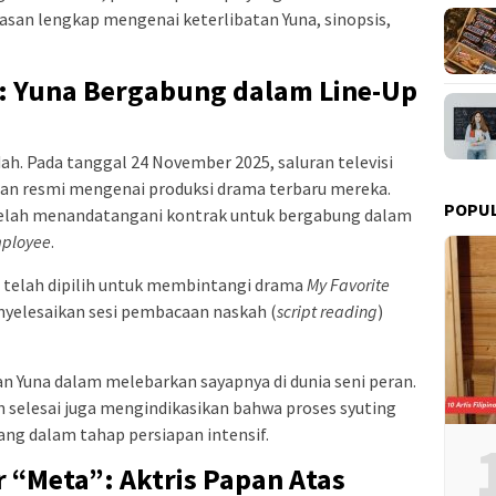
ulasan lengkap mengenai keterlibatan Yuna, sinopsis,
: Yuna Bergabung dalam Line-Up
h. Pada tanggal 24 November 2025, saluran televisi
aan resmi mengenai produksi drama terbaru mereka.
POPU
elah menandatangani kontrak untuk bergabung dalam
mployee
.
 telah dipilih untuk membintangi drama
My Favorite
nyelesaikan sesi pembacaan naskah (
script reading
)
n Yuna dalam melebarkan sayapnya di dunia seni peran.
 selesai juga mengindikasikan bahwa proses syuting
ang dalam tahap persiapan intensif.
“Meta”: Aktris Papan Atas