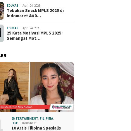
EDUKASI
April 24, 2026
Tebakan Snack MPLS 2025 di
Indomaret &#0…
EDUKASI
April 24, 2026
25 Kata Motivasi MPLS 2025:
Semangat Mot…
LER
1
ENTERTAINMENT
,
FILIPINA
,
LIFE
6070 Dilihat
10 Artis Filipina Spesialis