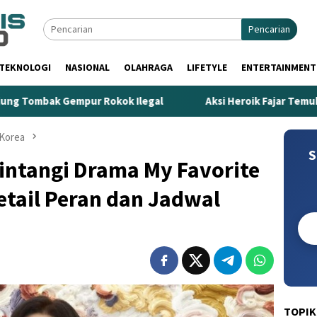
Pencarian
TEKNOLOGI
NASIONAL
OLAHRAGA
LIFETYLE
ENTERTAINMENT
 Rokok Ilegal
Aksi Heroik Fajar Temukan Bocah Tenggel
Korea
S
intangi Drama My Favorite
etail Peran dan Jadwal
TOPIK