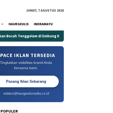
JUMAT, 7 AGUSTUS 2026
HAURGEULIS
INDRAMAYU
am di Embung Kertanegara
Embung Kertanegara Memakan
PACE IKLAN TERSEDIA
Tingkatkan visibilitas brand Anda
bersama kami.
Pasang Iklan Sekarang
redaksi@haurgeulismedia.co.id
 POPULER