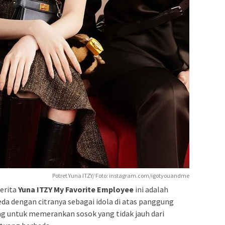
Potret Yuna ITZY/ Foto: instagram.com/igotyouandme
berita
Yuna ITZY My Favorite Employee
ini adalah
eda dengan citranya sebagai idola di atas panggung
ng untuk memerankan sosok yang tidak jauh dari