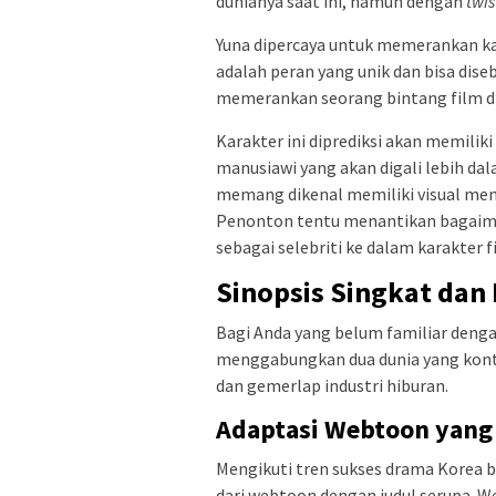
dunianya saat ini, namun dengan
twis
Yuna dipercaya untuk memerankan k
adalah peran yang unik dan bisa dise
memerankan seorang bintang film di 
Karakter ini diprediksi akan memiliki
manusiawi yang akan digali lebih dal
memang dikenal memiliki visual mem
Penonton tentu menantikan bagaim
sebagai selebriti ke dalam karakter fik
Sinopsis Singkat dan
Bagi Anda yang belum familiar dengan
menggabungkan dua dunia yang kont
dan gemerlap industri hiburan.
Adaptasi Webtoon yang
Mengikuti tren sukses drama Korea b
dari webtoon dengan judul serupa. We