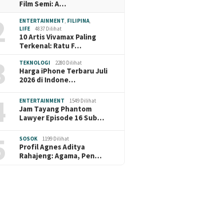
Film Semi: A…
2
ENTERTAINMENT
,
FILIPINA
,
LIFE
4837 Dilihat
10 Artis Vivamax Paling
Terkenal: Ratu F…
3
TEKNOLOGI
2280 Dilihat
Harga iPhone Terbaru Juli
2026 di Indone…
4
ENTERTAINMENT
1549 Dilihat
Jam Tayang Phantom
Lawyer Episode 16 Sub…
5
SOSOK
1199 Dilihat
Profil Agnes Aditya
Rahajeng: Agama, Pen…