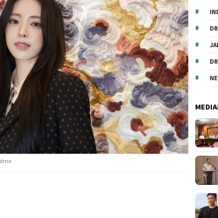
IN
DR
JA
DR
NE
MEDIA
andme