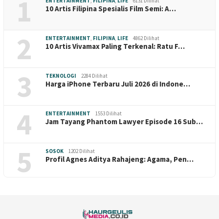
1
ENTERTAINMENT
,
FILIPINA
,
LIFE
6131 Dilihat
10 Artis Filipina Spesialis Film Semi: A…
2
ENTERTAINMENT
,
FILIPINA
,
LIFE
4862 Dilihat
10 Artis Vivamax Paling Terkenal: Ratu F…
3
TEKNOLOGI
2284 Dilihat
Harga iPhone Terbaru Juli 2026 di Indone…
4
ENTERTAINMENT
1553 Dilihat
Jam Tayang Phantom Lawyer Episode 16 Sub…
5
SOSOK
1202 Dilihat
Profil Agnes Aditya Rahajeng: Agama, Pen…