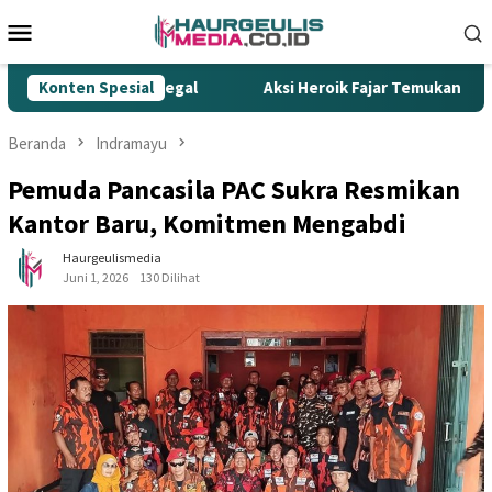
Loncat
Menu
ke
Mobile
konten
mpur Rokok Ilegal
Konten Spesial
Aksi Heroik Fajar Temukan Bocah Ten
Beranda
Indramayu
Pemuda Pancasila PAC Sukra Resmikan
Kantor Baru, Komitmen Mengabdi
Haurgeulismedia
Juni 1, 2026
130 Dilihat