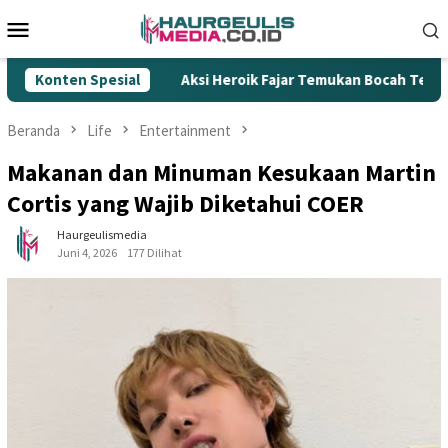
Loncat
Menu
ke
Mobile
konten
al
Konten Spesial
Aksi Heroik Fajar Temukan Bocah Tenggelam di Embun
Beranda
Life
Entertainment
Makanan dan Minuman Kesukaan Martin
Cortis yang Wajib Diketahui COER
Haurgeulismedia
Juni 4, 2026
177 Dilihat