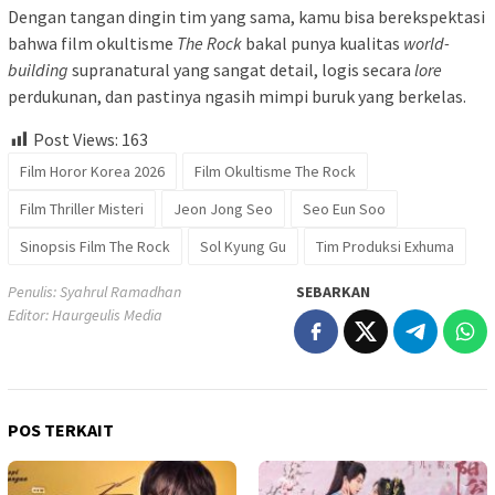
Dengan tangan dingin tim yang sama, kamu bisa berekspektasi
bahwa film okultisme
The Rock
bakal punya kualitas
world-
building
supranatural yang sangat detail, logis secara
lore
perdukunan, dan pastinya ngasih mimpi buruk yang berkelas.
Post Views:
163
Film Horor Korea 2026
Film Okultisme The Rock
Film Thriller Misteri
Jeon Jong Seo
Seo Eun Soo
Sinopsis Film The Rock
Sol Kyung Gu
Tim Produksi Exhuma
Penulis: Syahrul Ramadhan
SEBARKAN
Editor: Haurgeulis Media
POS TERKAIT