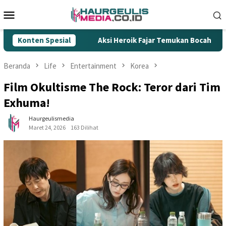
Loncat
Menu
ke
Mobile
konten
 Ilegal
Konten Spesial
Aksi Heroik Fajar Temukan Bocah Tenggelam di
Beranda
Life
Entertainment
Korea
Film Okultisme The Rock: Teror dari Tim
Exhuma!
Haurgeulismedia
Maret 24, 2026
163 Dilihat