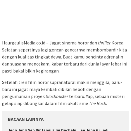
HaurgeulisMedia.co.id – Jagat sinema horor dan
thriller
Korea
Selatan sepertinya lagi gencar-gencarnya membombardir kita
dengan kualitas tingkat dewa. Buat kamu pencinta adrenalin
dan suasana mencekam, kabar terbaru dari dunia layar lebar ini
pasti bakal bikin kegirangan.
Setelah tren film horor supranatural makin menggila, baru-
baru ini jagat maya kembali dibikin heboh dengan
pengumuman proyek
blockbuster
terbaru. Yap, sebuah misteri
gelap siap dibongkar dalam film okultisme
The Rock
.
BACAAN LAINNYA
Jeon Jong Seo Bintangi Film Dochabi, Lee Joon Gi Jadi