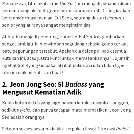
Menariknya, film okultisme
The Rock
ini menjadi penanda debut
perdana sang aktor di genre horor supranatural! Di sini, ia akan
bertransformasi menjadi Eul Seok, seorang dukun (
shaman
)
senior yang auranya sangat mengintimidasi.
Alih-alih menjadi penolong, karakter Eul Seok digambarkan
sangat ambigu. Ia menyimpan segudang rahasia gelap terkait
batu pegunungan tersebut. Apakah dia dalang di balik semua
kutukan ini, atau justru kunci untuk mematahkannya? Jujur sih,
ngeliat Sol Kyung Gu pakai atribut dukun aja udah bikin
hype
film ini naik berkali-kali lipat!
2. Jeon Jong Seo: Si
Badass
yang
Mengusut Kematian Adik
Kalau butuh aktris yang jago bawain karakter wanita tangguh,
sedikit
psycho
, dan punya tatapan mata mematikan, Jeon Jong
Seo adalah orangnya.
Setelah sukses besar bikin kita terpukau lewat film aksi
Project