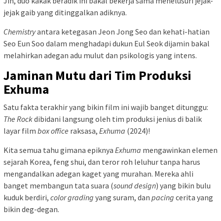
Jin, duo kakak beradik ini bakal bekerja sama menelusuri jejak-
jejak gaib yang ditinggalkan adiknya.
Chemistry
antara ketegasan Jeon Jong Seo dan kehati-hatian
Seo Eun Soo dalam menghadapi dukun Eul Seok dijamin bakal
melahirkan adegan adu mulut dan psikologis yang intens.
Jaminan Mutu dari Tim Produksi
Exhuma
Satu fakta terakhir yang bikin film ini wajib banget ditunggu:
The Rock
dibidani langsung oleh tim produksi jenius di balik
layar film
box office
raksasa,
Exhuma
(2024)!
Kita semua tahu gimana epiknya
Exhuma
mengawinkan elemen
sejarah Korea, feng shui, dan teror roh leluhur tanpa harus
mengandalkan adegan kaget yang murahan. Mereka ahli
banget membangun tata suara (
sound design
) yang bikin bulu
kuduk berdiri,
color grading
yang suram, dan
pacing
cerita yang
bikin deg-degan.