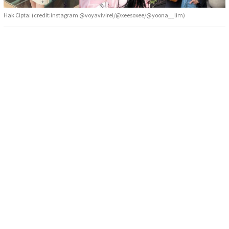
Hak Cipta: (credit:instagram @voyavivirel/@xeesoxee/@yoona__lim)