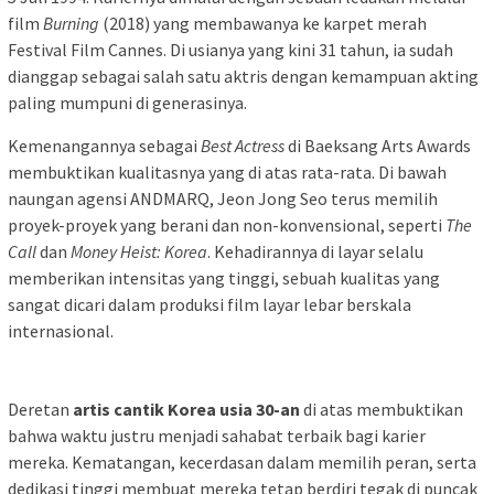
film
Burning
(2018) yang membawanya ke karpet merah
Festival Film Cannes. Di usianya yang kini 31 tahun, ia sudah
dianggap sebagai salah satu aktris dengan kemampuan akting
paling mumpuni di generasinya.
Kemenangannya sebagai
Best Actress
di Baeksang Arts Awards
membuktikan kualitasnya yang di atas rata-rata. Di bawah
naungan agensi ANDMARQ, Jeon Jong Seo terus memilih
proyek-proyek yang berani dan non-konvensional, seperti
The
Call
dan
Money Heist: Korea
. Kehadirannya di layar selalu
memberikan intensitas yang tinggi, sebuah kualitas yang
sangat dicari dalam produksi film layar lebar berskala
internasional.
Deretan
artis cantik Korea usia 30-an
di atas membuktikan
bahwa waktu justru menjadi sahabat terbaik bagi karier
mereka. Kematangan, kecerdasan dalam memilih peran, serta
dedikasi tinggi membuat mereka tetap berdiri tegak di puncak