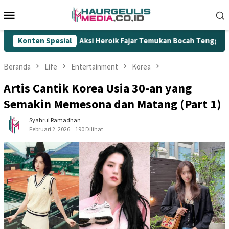
Loncat
Menu
ke
Mobile
konten
Aksi Heroik Fajar Temukan Bocah Tenggelam di Embung Kerta
Konten Spesial
Beranda
Life
Entertainment
Korea
Artis Cantik Korea Usia 30-an yang
Semakin Memesona dan Matang (Part 1)
Syahrul Ramadhan
Februari 2, 2026
190 Dilihat