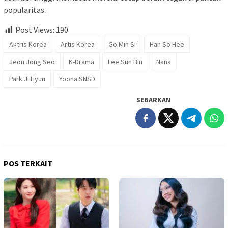
popularitas.
Post Views:
190
Aktris Korea
Artis Korea
Go Min Si
Han So Hee
Jeon Jong Seo
K-Drama
Lee Sun Bin
Nana
Park Ji Hyun
Yoona SNSD
SEBARKAN
POS TERKAIT