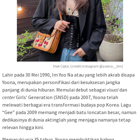
Hak Cipta: (credit:instagram @yoona__lim)
Lahir pada 30 Mei 1990, Im Yoo Na atau yang lebih akrab disapa
Yoona, merupakan personifikasi dari kesuksesan jangka
panjang di dunia hiburan. Memulai debut sebagai
visual
dan
center
Girls’ Generation (SNSD) pada 2007, Yoona telah
melewati berbagai era transformasi budaya pop Korea. Lagu
“Gee” pada 2009 memang menjadi batu loncatan besar, namun
dedikasinya di dunia aktinglah yang menjaga namanya tetap
relevan hingga kini.
Memasuki usia 35 tahun, Yoona membuktikan bahwa