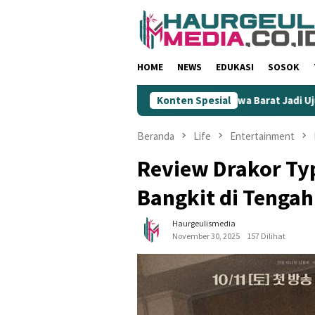
Loncat
ke
konten
HOME
NEWS
EDUKASI
SOSOK
kan Wartawan
KIM Jawa Barat Jadi Ujung Tombak Gempur R
Konten Spesial
Beranda
Life
Entertainment
Review Drakor Ty
Bangkit di Tengah
Haurgeulismedia
November 30, 2025
157 Dilihat