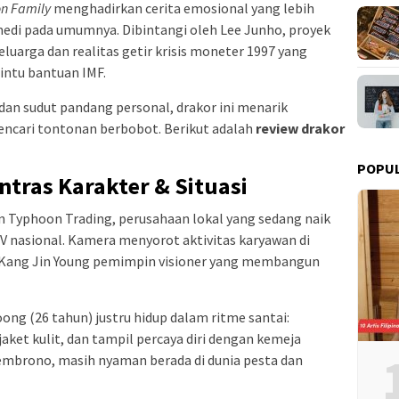
n Family
menghadirkan cerita emosional yang lebih
medi pada umumnya. Dibintangi oleh Lee Junho, proyek
luarga dan realitas getir krisis moneter 1997 yang
ntu bantuan IMF.
an sudut pandang personal, drakor ini menarik
ncari tontonan berbobot. Berikut adalah
review drakor
POPU
tras Karakter & Situasi
an Typhoon Trading, perusahaan lokal yang sedang naik
TV nasional. Kamera menyorot aktivitas karyawan di
, Kang Jin Young pemimpin visioner yang membangun
oong (26 tahun) justru hidup dalam ritme santai:
ket kulit, dan tampil percaya diri dengan kemeja
mbrono, masih nyaman berada di dunia pesta dan