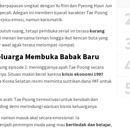
a berpapasan singkat dengan Yu Rim dan Pyeong Hyun Jun
 pecah. Adegan ini memberi isyarat karakter Tae Poong
erpicu emosi, namun karismatik.
tuh ruang, tetapi pembuka serial ini terasa
kurang
i menari bersama teman hingga ikut kencan buta yang
r awal agak terasa melompat-lompat.
 Keluarga Membuka Babak Baru
jung episode 1: meninggalnya ayah Tae Poong secara
nya. Situasi makin berat karena
krisis ekonomi 1997
 Korea Selatan resmi meminta suntikan dana IMF untuk
n arah. Tae Poong termotivasi untuk berubah dan
ing demi melindungi warisan bisnis keluarganya.
 namun masuk akal secara emosional. Ia
menjadi pemimpin muda yang mau
bertindak dan belajar
,