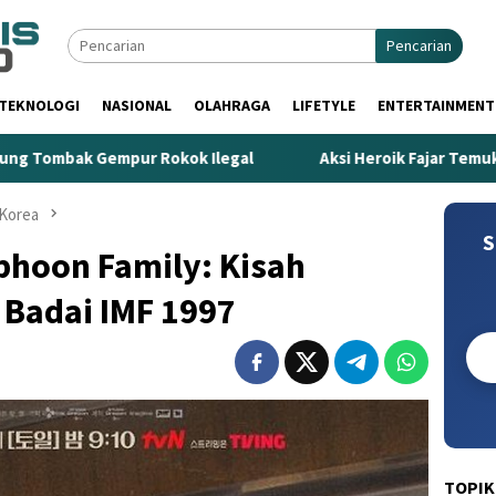
Pencarian
TEKNOLOGI
NASIONAL
OLAHRAGA
LIFETYLE
ENTERTAINMENT
okok Ilegal
Aksi Heroik Fajar Temukan Bocah Tenggelam
Korea
S
phoon Family: Kisah
 Badai IMF 1997
TOPIK