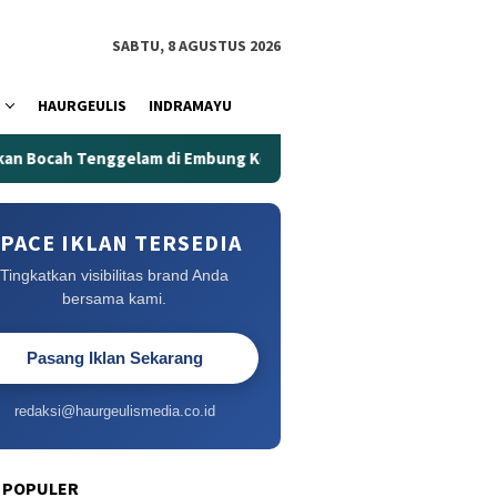
SABTU, 8 AGUSTUS 2026
HAURGEULIS
INDRAMAYU
 di Embung Kertanegara
Embung Kertanegara Memakan K
PACE IKLAN TERSEDIA
Tingkatkan visibilitas brand Anda
bersama kami.
Pasang Iklan Sekarang
redaksi@haurgeulismedia.co.id
 POPULER