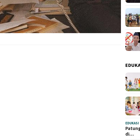
EDUKA
EDUKASI
Patung
di…