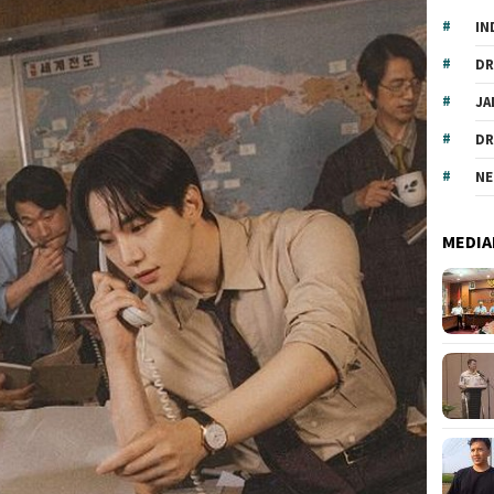
IN
DR
JA
DR
NE
MEDIA