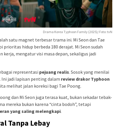
Drama Korea Typhoon Family (2025)/ Foto: tvN
alah satu magnet terbesar trama ini. Mi Seon dan Tae
api prioritas hidup berbeda 180 derajat. Mi Seon sudah
lin kerja, mengatur visi masa depan, sekaligus jadi
sebagai representasi
pejuang realis
. Sosok yang menilai
 Ini jadi lapisan penting dalam
review drakor Typhoon
kita melihat jalan koreksi bagi Tae Poong.
oong dan Mi Seon juga terasa kuat, bukan sekadar tebak-
ama mereka bukan karena “cinta bodoh”, tetapi
ran yang saling melengkapi
.
al Tanpa Lebay