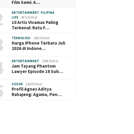
Film Semi: A…
2
ENTERTAINMENT
,
FILIPINA
,
LIFE
4872 Dilihat
10 Artis Vivamax Paling
Terkenal: Ratu F…
3
TEKNOLOGI
2285 Dilihat
Harga iPhone Terbaru Juli
2026 di Indone…
4
ENTERTAINMENT
1558 Dilihat
Jam Tayang Phantom
Lawyer Episode 16 Sub…
5
SOSOK
1203 Dilihat
Profil Agnes Aditya
Rahajeng: Agama, Pen…