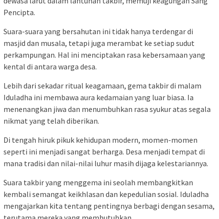
dewasa larut dalam lantunan takbir, memuji keagungan Sang
Pencipta.
Suara-suara yang bersahutan ini tidak hanya terdengar di
masjid dan musala, tetapi juga merambat ke setiap sudut
perkampungan. Hal ini menciptakan rasa kebersamaan yang
kental di antara warga desa.
Lebih dari sekadar ritual keagamaan, gema takbir di malam
Iduladha ini membawa aura kedamaian yang luar biasa. Ia
menenangkan jiwa dan menumbuhkan rasa syukur atas segala
nikmat yang telah diberikan.
Di tengah hiruk pikuk kehidupan modern, momen-momen
seperti ini menjadi sangat berharga. Desa menjadi tempat di
mana tradisi dan nilai-nilai luhur masih dijaga kelestariannya.
Suara takbir yang menggema ini seolah membangkitkan
kembali semangat keikhlasan dan kepedulian sosial. Iduladha
mengajarkan kita tentang pentingnya berbagi dengan sesama,
terutama mereka yang membutuhkan.