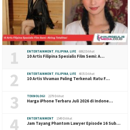
1
ENTERTAINMENT
,
FILIPINA
,
LIFE
6062 Dilihat
10 Artis Filipina Spesialis Film Semi: A…
2
ENTERTAINMENT
,
FILIPINA
,
LIFE
4835 Dilihat
10 Artis Vivamax Paling Terkenal: Ratu F…
3
TEKNOLOGI
2279 Dilihat
Harga iPhone Terbaru Juli 2026 di Indone…
4
ENTERTAINMENT
1549 Dilihat
Jam Tayang Phantom Lawyer Episode 16 Sub…