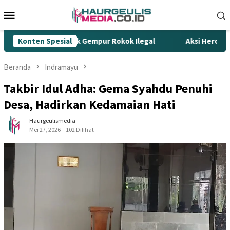
Loncat
Menu
ke
Mobile
konten
 Ujung Tombak Gempur Rokok Ilegal
Konten Spesial
Aksi Heroik Fajar T
Beranda
Indramayu
Takbir Idul Adha: Gema Syahdu Penuhi
Desa, Hadirkan Kedamaian Hati
Haurgeulismedia
Mei 27, 2026
102 Dilihat