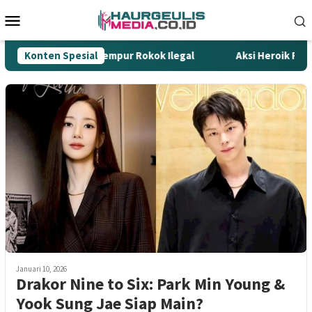
Loncat
Menu
ke
Mobile
konten
di Ujung Tombak Gempur Rokok Ilegal
Konten Spesial
Aksi Heroik Fajar
Januari 10, 2026
Drakor Nine to Six: Park Min Young &
Yook Sung Jae Siap Main?