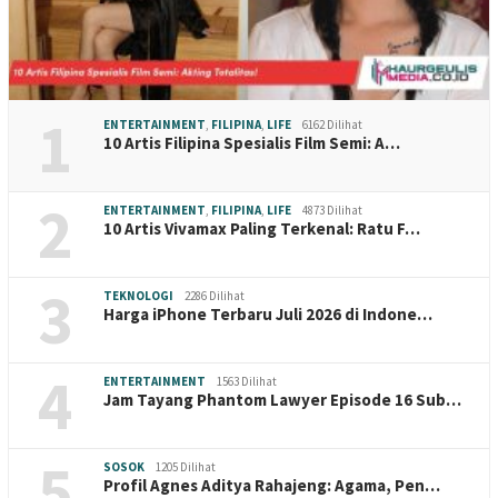
1
ENTERTAINMENT
,
FILIPINA
,
LIFE
6162 Dilihat
10 Artis Filipina Spesialis Film Semi: A…
2
ENTERTAINMENT
,
FILIPINA
,
LIFE
4873 Dilihat
10 Artis Vivamax Paling Terkenal: Ratu F…
3
TEKNOLOGI
2286 Dilihat
Harga iPhone Terbaru Juli 2026 di Indone…
4
ENTERTAINMENT
1563 Dilihat
Jam Tayang Phantom Lawyer Episode 16 Sub…
5
SOSOK
1205 Dilihat
Profil Agnes Aditya Rahajeng: Agama, Pen…