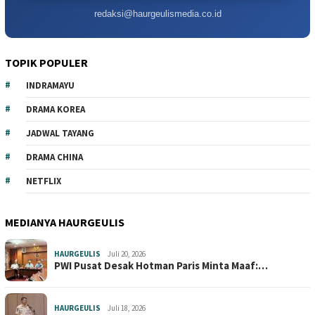
redaksi@haurgeulismedia.co.id
TOPIK POPULER
INDRAMAYU
DRAMA KOREA
JADWAL TAYANG
DRAMA CHINA
NETFLIX
MEDIANYA HAURGEULIS
HAURGEULIS
Juli 20, 2026
PWI Pusat Desak Hotman Paris Minta Maaf:…
HAURGEULIS
Juli 18, 2026