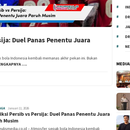
IN
DR
JA
DR
sija: Duel Panas Penentu Juara
NE
 bola Indonesia kembali memanas akhir pekan ini. Bukan
MEDIA
ENGKAPNYA ….
AGA
haurgeulismedia
Januari 11, 2026
iksi Persib vs Persija: Duel Panas Penentu Juara
h Musim
ulismedia.co.id – Atmosfer sepak bola Indonesia kembali