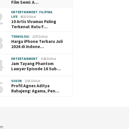
Film Semi: A…
2
ENTERTAINMENT
,
FILIPINA
,
LIFE
4810 Dilihat
10 Artis Vivamax Paling
Terkenal: Ratu F…
3
TEKNOLOGI
2270 Dilihat
Harga iPhone Terbaru Juli
2026 di Indone…
4
ENTERTAINMENT
1536 Dilihat
Jam Tayang Phantom
Lawyer Episode 16 Sub…
5
SOSOK
1191 Dilihat
Profil Agnes Aditya
Rahajeng: Agama, Pen…
am