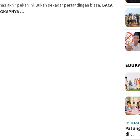
s akhir pekan ini. Bukan sekadar pertandingan biasa,
BACA
NGKAPNYA ….
EDUKA
EDUKASI
Patung
di…