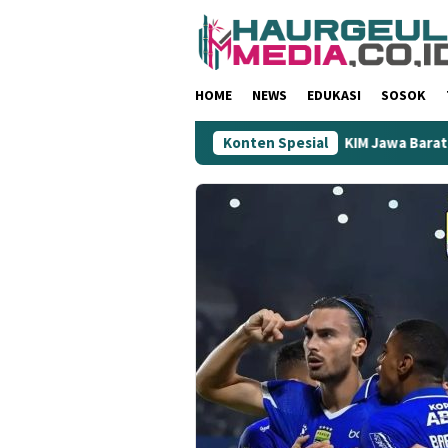
Loncat
ke
konten
HOME
NEWS
EDUKASI
SOSOK
aaf: Dinilai Rendahkan Wartawan
Konten Spesial
KIM Jawa Barat Jadi Uj