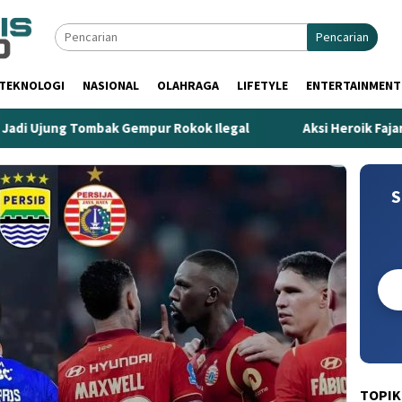
Pencarian
TEKNOLOGI
NASIONAL
OLAHRAGA
LIFETYLE
ENTERTAINMENT
ung Tombak Gempur Rokok Ilegal
Aksi Heroik Fajar Temu
S
TOPIK