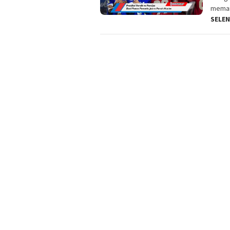
memana
SELE