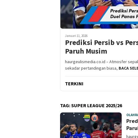
Januari 11, 2026
Prediksi Persib vs Per
Paruh Musim
haurgeulismedia.co.id – Atmosfer sepak
sekadar pertandingan biasa,
BACA SEL
TERKINI
TAG:
SUPER LEAGUE 2025/26
OLAHR
Pred
Paru
haurge