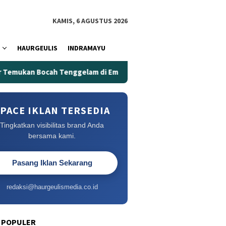
KAMIS, 6 AGUSTUS 2026
HAURGEULIS
INDRAMAYU
kan Bocah Tenggelam di Embung Kertanegara
Embung Ker
PACE IKLAN TERSEDIA
Tingkatkan visibilitas brand Anda
bersama kami.
Pasang Iklan Sekarang
redaksi@haurgeulismedia.co.id
 POPULER