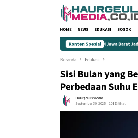
Loncat
ke
konten
HOME
NEWS
EDUKASI
SOSOK
Dinilai Rendahkan Wartawan
Konten Spesial
KIM Jawa Barat Jadi Ujung T
Beranda
Edukasi
Sisi Bulan yang B
Perbedaan Suhu 
Haurgeulismedia
September 30, 2025
101 Dilihat