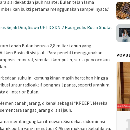
ara sisi dekat dan jauh mantel Bulan telah lama
memberikan bukti pertama menggunakan sampel nyata,”
us Sejak Dini, Siswa UPTD SDN 2 Haurgeulis Rutin Sholat
 gram tanah Bulan berusia 2,8 miliar tahun yang
itken Basin di sisi jauh. Para peneliti menggunakan
POPU
komposisi mineral, simulasi komputer, serta pencocokan
lan.
erbedaan suhu ini kemungkinan masih bertahan hingga
ibusi unsur radioaktif penghasil panas, seperti uranium,
a di interior Bulan.
 elemen tanah jarang, dikenal sebagai “KREEP”. Mereka
 sementara sangat jarang di sisi jauh.
 lama membingungkan ilmuwan. Sisi dekat didominasi
ulkanik purba yang menutupi 31% permukaan. Sebaliknya,