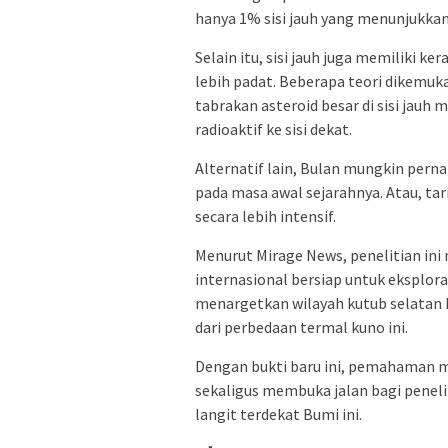
hanya 1% sisi jauh yang menunjukkan 
Selain itu, sisi jauh juga memiliki k
lebih padat. Beberapa teori dikemuka
tabrakan asteroid besar di sisi jau
radioaktif ke sisi dekat.
Alternatif lain, Bulan mungkin perna
pada masa awal sejarahnya. Atau, tar
secara lebih intensif.
Menurut Mirage News, penelitian in
internasional bersiap untuk eksplor
menargetkan wilayah kutub selatan B
dari perbedaan termal kuno ini.
Dengan bukti baru ini, pemahaman 
sekaligus membuka jalan bagi peneli
langit terdekat Bumi ini.