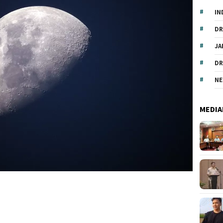
IN
DR
JA
DR
NE
MEDIA