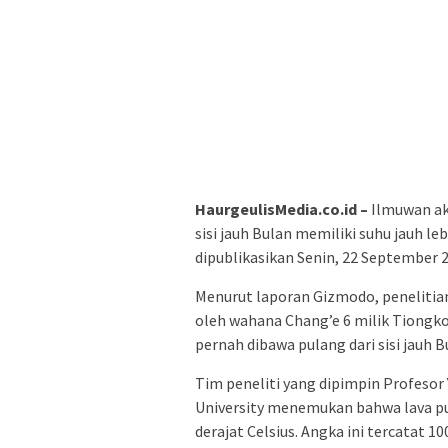
HaurgeulisMedia.co.id –
Ilmuwan ak
sisi jauh Bulan memiliki suhu jauh le
dipublikasikan Senin, 22 September 2
Menurut laporan Gizmodo, penelitia
oleh wahana Chang’e 6 milik Tiongk
pernah dibawa pulang dari sisi jauh B
Tim peneliti yang dipimpin Profesor 
University menemukan bahwa lava purb
derajat Celsius. Angka ini tercatat 10