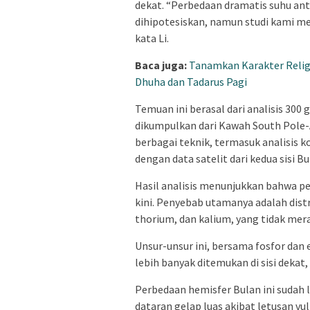
dekat. “Perbedaan dramatis suhu ant
dihipotesiskan, namun studi kami 
kata Li.
Baca juga:
Tanamkan Karakter Religi
Dhuha dan Tadarus Pagi
Temuan ini berasal dari analisis 300
dikumpulkan dari Kawah South Pole-A
berbagai teknik, termasuk analisis 
dengan data satelit dari kedua sisi Bu
Hasil analisis menunjukkan bahwa p
kini. Penyebab utamanya adalah distr
thorium, dan kalium, yang tidak merat
Unsur-unsur ini, bersama fosfor dan
lebih banyak ditemukan di sisi dekat,
Perbedaan hemisfer Bulan ini sudah
dataran gelap luas akibat letusan v