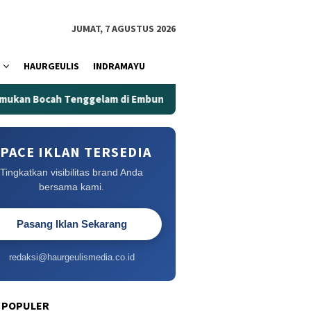
JUMAT, 7 AGUSTUS 2026
HAURGEULIS
INDRAMAYU
ocah Tenggelam di Embung Kertanegara
Embung Kertaneg
PACE IKLAN TERSEDIA
Tingkatkan visibilitas brand Anda
bersama kami.
Pasang Iklan Sekarang
redaksi@haurgeulismedia.co.id
 POPULER