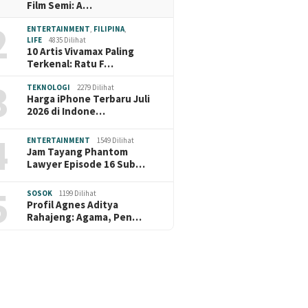
Film Semi: A…
2
ENTERTAINMENT
,
FILIPINA
,
LIFE
4835 Dilihat
10 Artis Vivamax Paling
Terkenal: Ratu F…
3
TEKNOLOGI
2279 Dilihat
Harga iPhone Terbaru Juli
2026 di Indone…
4
ENTERTAINMENT
1549 Dilihat
Jam Tayang Phantom
Lawyer Episode 16 Sub…
5
SOSOK
1199 Dilihat
Profil Agnes Aditya
Rahajeng: Agama, Pen…