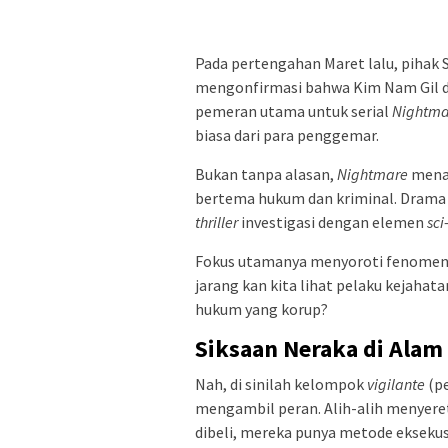
Pada pertengahan Maret lalu, pihak 
mengonfirmasi bahwa Kim Nam Gil d
pemeran utama untuk serial
Nightma
biasa dari para penggemar.
Bukan tanpa alasan,
Nightmare
menaw
bertema hukum dan kriminal. Drama
thriller
investigasi dengan elemen
sci-
Fokus utamanya menyoroti fenomena k
jarang kan kita lihat pelaku kejaha
hukum yang korup?
Siksaan Neraka di Alam
Nah, di sinilah kelompok
vigilante
(pe
mengambil peran. Alih-alih menyeret 
dibeli, mereka punya metode eksekus