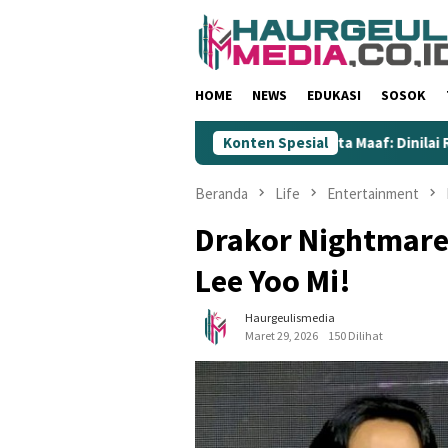
Loncat
ke
konten
HOME
NEWS
EDUKASI
SOSOK
Pusat Desak Hotman Paris Minta Maaf: Dinilai Rendahkan Wartaw
Konten Spesial
Beranda
Life
Entertainment
Drakor Nightmare:
Lee Yoo Mi!
Haurgeulismedia
Maret 29, 2026
150 Dilihat