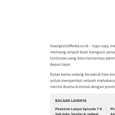
HaurgeulisMedia.co.id – Jujur saja,
memang ampuh buat mengusir penat. 
tontonan yang bisa memompa adrenali
depan layar.
Kalau kamu sedang berada di fase bo
untuk menyambut sebuah mahakarya b
merilis drama kriminal dengan premis
BACAAN LAINNYA
Phantom Lawyer Episode 7-8
Ph
Sub Indo: Spoiler & Jadwal
Su