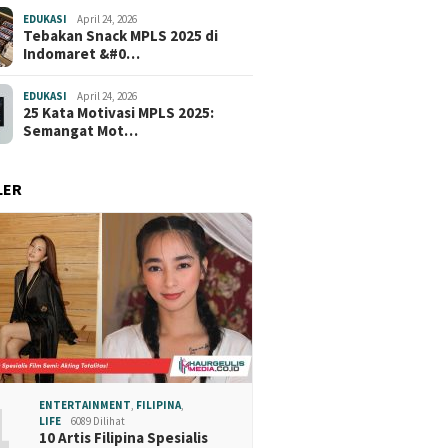
EDUKASI
April 24, 2026
Tebakan Snack MPLS 2025 di
Indomaret &#0…
EDUKASI
April 24, 2026
25 Kata Motivasi MPLS 2025:
Semangat Mot…
LER
1
ENTERTAINMENT
,
FILIPINA
,
LIFE
6089 Dilihat
10 Artis Filipina Spesialis