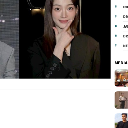
IN
DR
JA
DR
NE
MEDIA