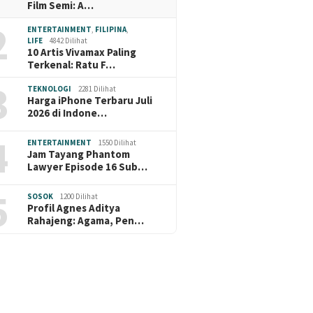
Film Semi: A…
2
ENTERTAINMENT
,
FILIPINA
,
LIFE
4842 Dilihat
10 Artis Vivamax Paling
Terkenal: Ratu F…
3
TEKNOLOGI
2281 Dilihat
Harga iPhone Terbaru Juli
2026 di Indone…
4
ENTERTAINMENT
1550 Dilihat
Jam Tayang Phantom
Lawyer Episode 16 Sub…
5
SOSOK
1200 Dilihat
Profil Agnes Aditya
Rahajeng: Agama, Pen…