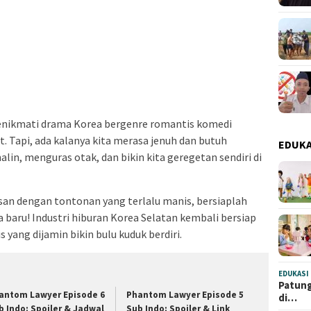
 menikmati drama Korea bergenre romantis komedi
Tapi, ada kalanya kita merasa jenuh dan butuh
EDUKA
n, menguras otak, dan bikin kita geregetan sendiri di
san dengan tontonan yang terlalu manis, bersiaplah
aru! Industri hiburan Korea Selatan kembali bersiap
 yang dijamin bikin bulu kuduk berdiri.
EDUKASI
Patung
antom Lawyer Episode 6
Phantom Lawyer Episode 5
di…
b Indo: Spoiler & Jadwal
Sub Indo: Spoiler & Link