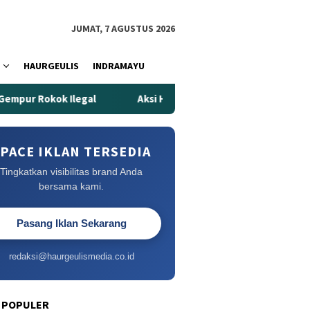
JUMAT, 7 AGUSTUS 2026
HAURGEULIS
INDRAMAYU
l
Aksi Heroik Fajar Temukan Bocah Tenggelam di Embung
PACE IKLAN TERSEDIA
Tingkatkan visibilitas brand Anda
bersama kami.
Pasang Iklan Sekarang
redaksi@haurgeulismedia.co.id
 POPULER