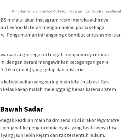
Kim Nam Gil dan Lee Yoo Mi/ Foto: instagram.com/sbsdrama.official
SBS melalui akun Instagram resmi mereka akhirnya
an Lee Yoo Mi telah mengamankan posisi sebagai
re
. Pengumuman ini langsung disambut antusiasme luar
arkan angin segar di tengah menjamurnya drama
 ini dengan berani mengawinkan ketegangan genre
fi
(fiksi ilmiah) yang gelap dan misterius.
etidakadilan yang sering bikin kita frustrasi. Gak
tan kelas kakap malah melenggang bebas karena sistem
 Bawah Sadar
negak keadilan main hakim sendiri) di drakor
Nightmare
penjahat ke penjara dunia nyata yang fasilitasnya bisa
i yang jauh lebih kejam dan tak tersentuh hukum.