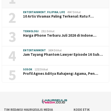
2
ENTERTAINMENT
,
FILIPINA
,
LIFE
4947 Dilihat
10 Artis Vivamax Paling Terkenal: Ratu F…
3
TEKNOLOGI
2311 Dilihat
Harga iPhone Terbaru Juli 2026 di Indone…
4
ENTERTAINMENT
1604 Dilihat
Jam Tayang Phantom Lawyer Episode 16 Sub…
5
SOSOK
1232 Dilihat
Profil Agnes Aditya Rahajeng: Agama, Pen…
TIM REDAKSI HAURGEULIS MEDIA
KODE ETIK