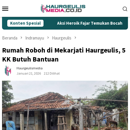
Loncat
Menu
ke
Mobile
konten
ok Ilegal
Konten Spesial
Aksi Heroik Fajar Temukan Bocah Tenggelam d
Beranda
Indramayu
Haurgeulis
Rumah Roboh di Mekarjati Haurgeulis, 5
KK Butuh Bantuan
Haurgeulismedia
Januari 21, 2026
212 Dilihat