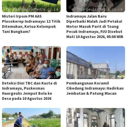
Misteri Irpom PM AAS
Indramayu Jalan Baru
Plosokerep Indramayu: 12 Titik
Diperbaiki Malah Jadi Petaka!
Ditemukan, Ketua Kelompok
Motor Masuk Parit di Toang
Tani Bungkam?
Pecuk Indramayu, PJU Disebut
Mati 10 Agustus 2026, 05:08 WIB
Deteksi Dini TBC dan Kusta di
Pembangunan Koramil
Indramayu, Puskesmas
Cikedung Indramayu: Hadirkan
Haurgeulis Jemput Bola ke
Jembatan & Patung Macan
Desa pada 10 Agustus 2026