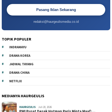
Pasang Iklan Sekarang
redaksi@haurgeulismedia.co.id
TOPIK POPULER
INDRAMAYU
DRAMA KOREA
JADWAL TAYANG
DRAMA CHINA
NETFLIX
MEDIANYA HAURGEULIS
HAURGEULIS
Juli 20, 2026
PWI Pusat Desak Hotman Paris Minta Maaf:…