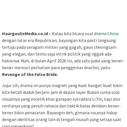
HaurgeulisMedia.co.id –
Kalau kita bicara soal
drama China
dengan latar era Republican, bayangan kita pasti langsung
tertuju pada seragam militer yang gagah, gaun cheongsam
yang elegan, dan tentu saja intrik politik yang nggak ada
habisnya. Nah, di bulan April 2026 ini, ada satu judul yang bener-
bener mencuri perhatian para penggemar drachin, yaitu
Revenge of the False Bride
.
Jujur sih, drama ini punya magnet yang kuat banget buat bikin
kita betah duduk berjam-jam di depan layar. Bukan cuma soal
visualnya yang estetik khas garapan sutradara Li Yin, tapi alur
ceritanya yang penuh rahasia dan taktik balas dendam bener-
bener bikin penasaran. Bayangin deh, gimana rasanya hidup
dengan identitas orang lain di tengah musuh yang setiap saat
siap menerkam?