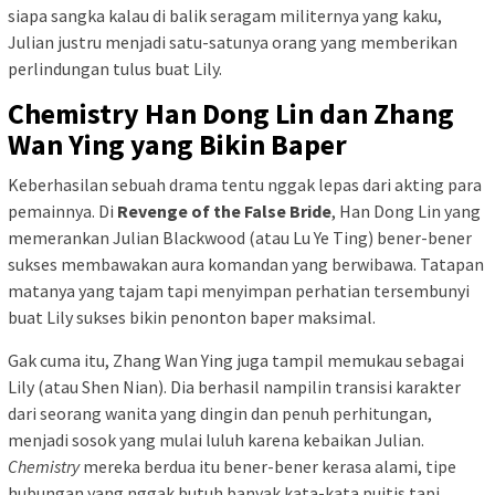
siapa sangka kalau di balik seragam militernya yang kaku,
Julian justru menjadi satu-satunya orang yang memberikan
perlindungan tulus buat Lily.
Chemistry Han Dong Lin dan Zhang
Wan Ying yang Bikin Baper
Keberhasilan sebuah drama tentu nggak lepas dari akting para
pemainnya. Di
Revenge of the False Bride
, Han Dong Lin yang
memerankan Julian Blackwood (atau Lu Ye Ting) bener-bener
sukses membawakan aura komandan yang berwibawa. Tatapan
matanya yang tajam tapi menyimpan perhatian tersembunyi
buat Lily sukses bikin penonton baper maksimal.
Gak cuma itu, Zhang Wan Ying juga tampil memukau sebagai
Lily (atau Shen Nian). Dia berhasil nampilin transisi karakter
dari seorang wanita yang dingin dan penuh perhitungan,
menjadi sosok yang mulai luluh karena kebaikan Julian.
Chemistry
mereka berdua itu bener-bener kerasa alami, tipe
hubungan yang nggak butuh banyak kata-kata puitis tapi