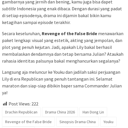
gambarnya yang jernih dan bening, kamu juga bisa dapet
subtitle
Indonesia yang enak dibaca. Dengan durasi yang padat
di setiap episodenya, drama ini dijamin bakal bikin kamu
ketagihan sampai episode terakhir.
Secara keseluruhan,
Revenge of the False Bride
menawarkan
paket lengkap: visual yang estetik, akting yang jempolan, dan
plot yang penuh kejutan. Jadi, apakah Lily bakal berhasil
membalaskan dendamnya dan tetap bersama Julian? Ataukah
rahasia identitas palsunya bakal menghancurkan segalanya?
Langsung aja meluncur ke Youku dan jadilah saksi perjuangan
Lily di era Republican yang penuh tantangan ini. Selamat
maraton dan siap-siap dibikin baper sama Commander Julian
ya!
Post Views:
222
Drachin Republican
Drama China 2026
Han Dong Lin
Revenge of the False Bride
Sinopsis Drama China
Youku