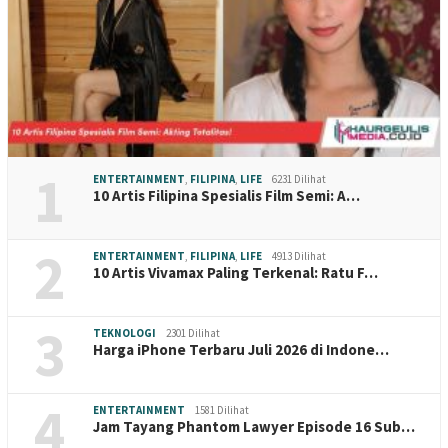
1
ENTERTAINMENT
,
FILIPINA
,
LIFE
6231 Dilihat
10 Artis Filipina Spesialis Film Semi: A…
2
ENTERTAINMENT
,
FILIPINA
,
LIFE
4913 Dilihat
10 Artis Vivamax Paling Terkenal: Ratu F…
3
TEKNOLOGI
2301 Dilihat
Harga iPhone Terbaru Juli 2026 di Indone…
4
ENTERTAINMENT
1581 Dilihat
Jam Tayang Phantom Lawyer Episode 16 Sub…