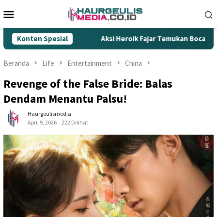
Loncat
Menu
ke
Mobile
konten
Rokok Ilegal
Konten Spesial
Aksi Heroik Fajar Temukan Bocah Tenggela
Beranda
Life
Entertainment
China
Revenge of the False Bride: Balas
Dendam Menantu Palsu!
Haurgeulismedia
April 9, 2026
222 Dilihat