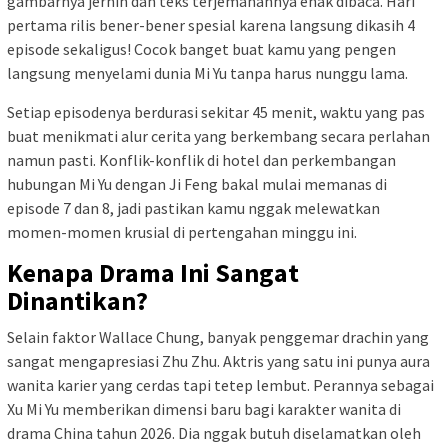
gambarnya jernih dan teks terjemahannya enak dibaca. Hari
pertama rilis bener-bener spesial karena langsung dikasih 4
episode sekaligus! Cocok banget buat kamu yang pengen
langsung menyelami dunia Mi Yu tanpa harus nunggu lama.
Setiap episodenya berdurasi sekitar 45 menit, waktu yang pas
buat menikmati alur cerita yang berkembang secara perlahan
namun pasti. Konflik-konflik di hotel dan perkembangan
hubungan Mi Yu dengan Ji Feng bakal mulai memanas di
episode 7 dan 8, jadi pastikan kamu nggak melewatkan
momen-momen krusial di pertengahan minggu ini.
Kenapa Drama Ini Sangat
Dinantikan?
Selain faktor Wallace Chung, banyak penggemar drachin yang
sangat mengapresiasi Zhu Zhu. Aktris yang satu ini punya aura
wanita karier yang cerdas tapi tetep lembut. Perannya sebagai
Xu Mi Yu memberikan dimensi baru bagi karakter wanita di
drama China tahun 2026. Dia nggak butuh diselamatkan oleh