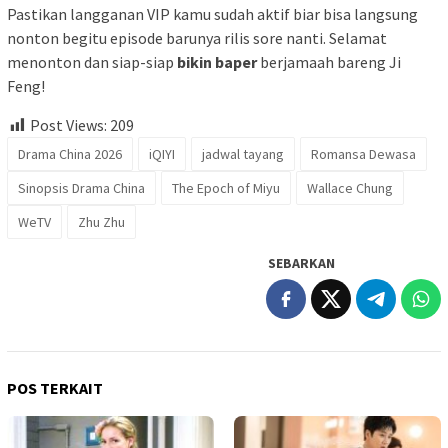
Pastikan langganan VIP kamu sudah aktif biar bisa langsung
nonton begitu episode barunya rilis sore nanti. Selamat
menonton dan siap-siap
bikin baper
berjamaah bareng Ji
Feng!
Post Views:
209
Drama China 2026
iQIYI
jadwal tayang
Romansa Dewasa
Sinopsis Drama China
The Epoch of Miyu
Wallace Chung
WeTV
Zhu Zhu
SEBARKAN
POS TERKAIT