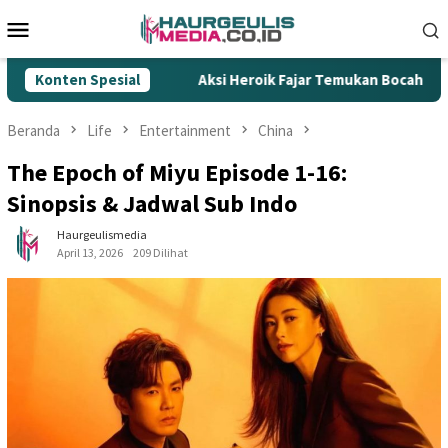
Loncat
Menu
ke
Mobile
konten
ok Ilegal
Konten Spesial
Aksi Heroik Fajar Temukan Bocah Tenggelam d
Beranda
Life
Entertainment
China
The Epoch of Miyu Episode 1-16:
Sinopsis & Jadwal Sub Indo
Haurgeulismedia
April 13, 2026
209 Dilihat