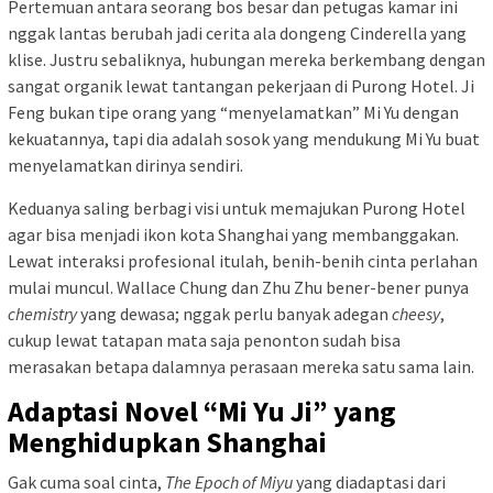
Pertemuan antara seorang bos besar dan petugas kamar ini
nggak lantas berubah jadi cerita ala dongeng Cinderella yang
klise. Justru sebaliknya, hubungan mereka berkembang dengan
sangat organik lewat tantangan pekerjaan di Purong Hotel. Ji
Feng bukan tipe orang yang “menyelamatkan” Mi Yu dengan
kekuatannya, tapi dia adalah sosok yang mendukung Mi Yu buat
menyelamatkan dirinya sendiri.
Keduanya saling berbagi visi untuk memajukan Purong Hotel
agar bisa menjadi ikon kota Shanghai yang membanggakan.
Lewat interaksi profesional itulah, benih-benih cinta perlahan
mulai muncul. Wallace Chung dan Zhu Zhu bener-bener punya
chemistry
yang dewasa; nggak perlu banyak adegan
cheesy
,
cukup lewat tatapan mata saja penonton sudah bisa
merasakan betapa dalamnya perasaan mereka satu sama lain.
Adaptasi Novel “Mi Yu Ji” yang
Menghidupkan Shanghai
Gak cuma soal cinta,
The Epoch of Miyu
yang diadaptasi dari