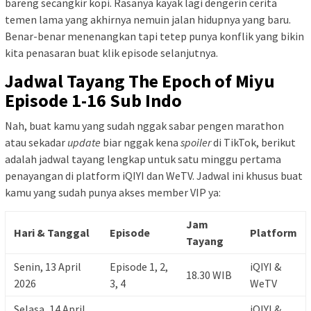
bareng secangkir kopi. Rasanya kayak lagi dengerin cerita
temen lama yang akhirnya nemuin jalan hidupnya yang baru.
Benar-benar menenangkan tapi tetep punya konflik yang bikin
kita penasaran buat klik episode selanjutnya.
Jadwal Tayang The Epoch of Miyu
Episode 1-16 Sub Indo
Nah, buat kamu yang sudah nggak sabar pengen marathon
atau sekadar
update
biar nggak kena
spoiler
di TikTok, berikut
adalah jadwal tayang lengkap untuk satu minggu pertama
penayangan di platform iQIYI dan WeTV. Jadwal ini khusus buat
kamu yang sudah punya akses member VIP ya:
Jam
Hari & Tanggal
Episode
Platform
Tayang
Senin, 13 April
Episode 1, 2,
iQIYI &
18.30 WIB
2026
3, 4
WeTV
Selasa, 14 April
iQIYI &