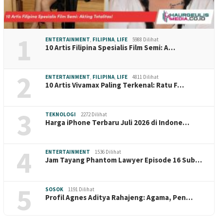
1
ENTERTAINMENT
,
FILIPINA
,
LIFE
5988 Dilihat
10 Artis Filipina Spesialis Film Semi: A…
2
ENTERTAINMENT
,
FILIPINA
,
LIFE
4811 Dilihat
10 Artis Vivamax Paling Terkenal: Ratu F…
3
TEKNOLOGI
2272 Dilihat
Harga iPhone Terbaru Juli 2026 di Indone…
4
ENTERTAINMENT
1536 Dilihat
Jam Tayang Phantom Lawyer Episode 16 Sub…
5
SOSOK
1191 Dilihat
Profil Agnes Aditya Rahajeng: Agama, Pen…