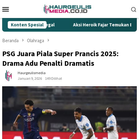
Loncat
Menu
ke
Mobile
konten
mpur Rokok Ilegal
Konten Spesial
Aksi Heroik Fajar Temukan Bocah Ten
Beranda
Olahraga
PSG Juara Piala Super Prancis 2025:
Drama Adu Penalti Dramatis
Haurgeulismedia
Januari 9, 2026
149 Dilihat