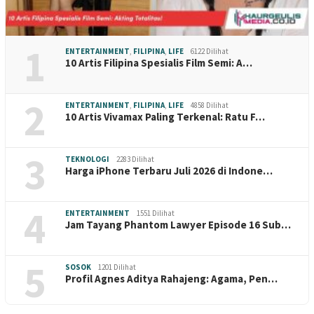
1
ENTERTAINMENT
,
FILIPINA
,
LIFE
6122 Dilihat
10 Artis Filipina Spesialis Film Semi: A…
2
ENTERTAINMENT
,
FILIPINA
,
LIFE
4858 Dilihat
10 Artis Vivamax Paling Terkenal: Ratu F…
3
TEKNOLOGI
2283 Dilihat
Harga iPhone Terbaru Juli 2026 di Indone…
4
ENTERTAINMENT
1551 Dilihat
Jam Tayang Phantom Lawyer Episode 16 Sub…
5
SOSOK
1201 Dilihat
Profil Agnes Aditya Rahajeng: Agama, Pen…