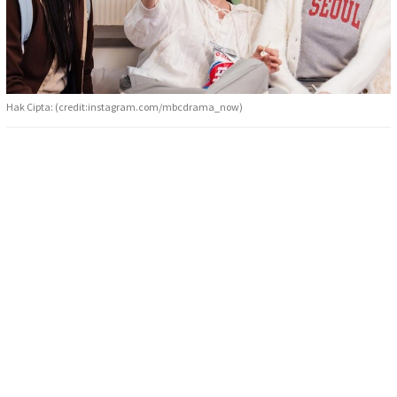
Hak Cipta: (credit:instagram.com/mbcdrama_now)