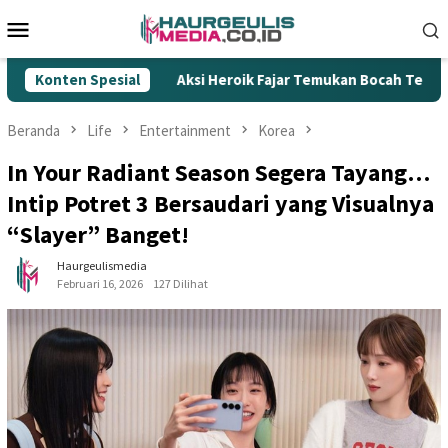
Loncat
Menu
ke
Mobile
konten
gal
Konten Spesial
Aksi Heroik Fajar Temukan Bocah Tenggelam di Embu
Beranda
Life
Entertainment
Korea
In Your Radiant Season Segera Tayang…
Intip Potret 3 Bersaudari yang Visualnya
“Slayer” Banget!
Haurgeulismedia
Februari 16, 2026
127 Dilihat