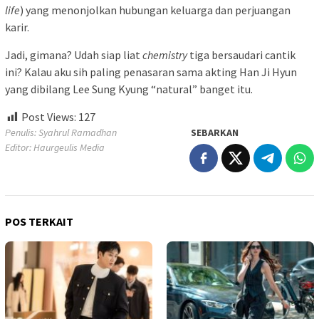
life
) yang menonjolkan hubungan keluarga dan perjuangan
karir.
Jadi, gimana? Udah siap liat
chemistry
tiga bersaudari cantik
ini? Kalau aku sih paling penasaran sama akting Han Ji Hyun
yang dibilang Lee Sung Kyung “natural” banget itu.
Post Views:
127
Penulis: Syahrul Ramadhan
SEBARKAN
Editor: Haurgeulis Media
POS TERKAIT