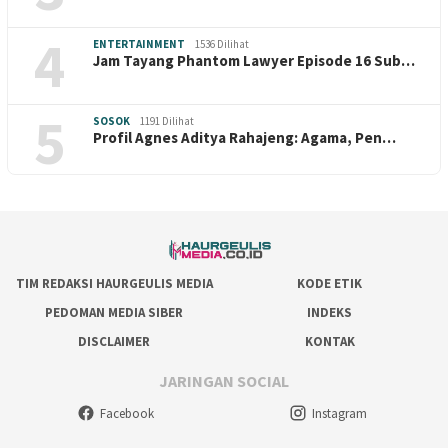
4
ENTERTAINMENT
1536 Dilihat
Jam Tayang Phantom Lawyer Episode 16 Sub…
5
SOSOK
1191 Dilihat
Profil Agnes Aditya Rahajeng: Agama, Pen…
TIM REDAKSI HAURGEULIS MEDIA
KODE ETIK
PEDOMAN MEDIA SIBER
INDEKS
DISCLAIMER
KONTAK
JARINGAN SOCIAL
Facebook
Instagram