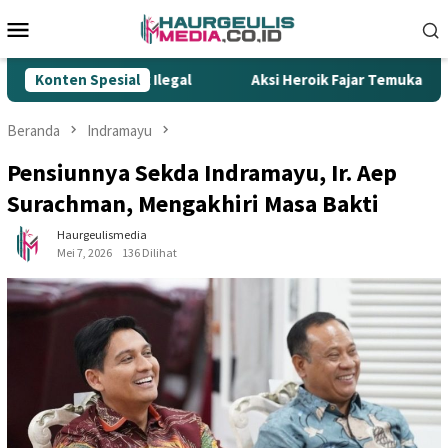
Loncat
Menu
ke
Mobile
konten
 Gempur Rokok Ilegal
Konten Spesial
Aksi Heroik Fajar Temukan Bocah 
Beranda
Indramayu
Pensiunnya Sekda Indramayu, Ir. Aep
Surachman, Mengakhiri Masa Bakti
Haurgeulismedia
Mei 7, 2026
136 Dilihat