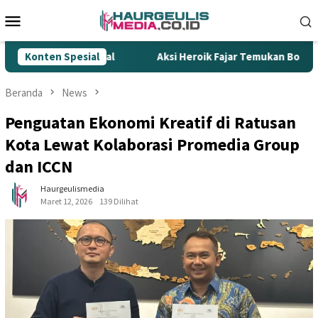
Loncat
Menu
ke
Mobile
konten
mpur Rokok Ilegal
Konten Spesial
Aksi Heroik Fajar Temukan Bocah Ten
Beranda
News
Penguatan Ekonomi Kreatif di Ratusan
Kota Lewat Kolaborasi Promedia Group
dan ICCN
Haurgeulismedia
Maret 12, 2026
139 Dilihat