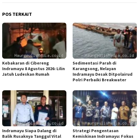
POS TERKAIT
Kebakaran di Cibereng
Sedimentasi Parah di
Indramayu 8 Agustus 2026: Lilin
Karangsong, Nelayan
Jatuh Ludeskan Rumah
Indramayu Desak Ditpolairud
Polri Perbaiki Breakwater
Indramayu Siapa Dalang di
Strategi Pengentasan
Balik Rusaknya Tanggul Vital
Kemiskinan Indramayu: Fokus