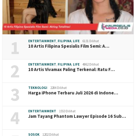
1
ENTERTAINMENT
,
FILIPINA
,
LIFE
6131 Dilihat
10 Artis Filipina Spesialis Film Semi: A…
2
ENTERTAINMENT
,
FILIPINA
,
LIFE
4862 Dilihat
10 Artis Vivamax Paling Terkenal: Ratu F…
3
TEKNOLOGI
2284 Dilihat
Harga iPhone Terbaru Juli 2026 di Indone…
4
ENTERTAINMENT
1553 Dilihat
Jam Tayang Phantom Lawyer Episode 16 Sub…
SOSOK
1202 Dilihat