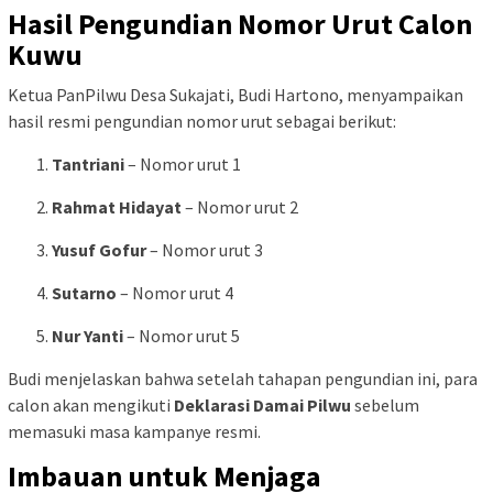
Hasil Pengundian Nomor Urut Calon
Kuwu
Ketua PanPilwu Desa Sukajati, Budi Hartono, menyampaikan
hasil resmi pengundian nomor urut sebagai berikut:
Tantriani
– Nomor urut 1
Rahmat Hidayat
– Nomor urut 2
Yusuf Gofur
– Nomor urut 3
Sutarno
– Nomor urut 4
Nur Yanti
– Nomor urut 5
Budi menjelaskan bahwa setelah tahapan pengundian ini, para
calon akan mengikuti
Deklarasi Damai Pilwu
sebelum
memasuki masa kampanye resmi.
Imbauan untuk Menjaga