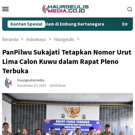
Loncat
Menu
ke
Mobile
konten
kan Bocah Tenggelam di Embung Kertanegara
Konten Spesial
Embung Ker
Beranda
Indramayu
Haurgeulis
PanPilwu Sukajati Tetapkan Nomor Urut
Lima Calon Kuwu dalam Rapat Pleno
Terbuka
Haurgeulismedia
November 25, 2025
160 Dilihat