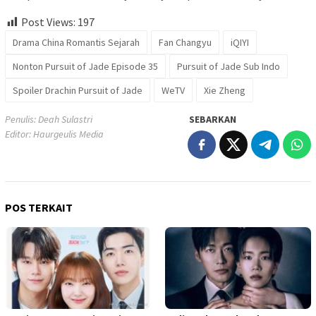
Post Views:
197
Drama China Romantis Sejarah
Fan Changyu
iQIYI
Nonton Pursuit of Jade Episode 35
Pursuit of Jade Sub Indo
Spoiler Drachin Pursuit of Jade
WeTV
Xie Zheng
Penulis: Deah Sulastri
SEBARKAN
Editor: Haurgeulis Media
POS TERKAIT