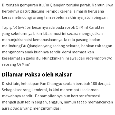
Di tengah gempuran itu, Yu Qianqian terluka parah. Namun, jiwa
heroiknya patut diacungi jempol karena ia masih berusaha
keras melindungi orang lain sebelum akhirnya jatuh pingsan.
Tapi
plot twist
terbesarnya ada pada sosok Qi Min! Karakter
yang sebelumnya bikin kita emosi ini secara mengejutkan
menunjukkan sisi kemanusiaannya. Ia rela pasang badan
melindungi Yu Qianqian yang sedang sekarat, bahkan tak segan
mengancam anak buahnya sendiri demi memastikan
keselamatan gadis itu. Mungkinkah ini awal dari
redemption arc
seorang Qi Min?
Dilamar Paksa oleh Kaisar
Di sisi lain, kehidupan Fan Changyu seolah berubah 180 derajat.
Sebagai seorang Jenderal, ia kini menempati kediaman
mewahnya sendiri. Penampilannya pun bertransformasi
menjadi jauh lebih elegan, anggun, namun tetap memancarkan
aura
badass
yang mengintimidasi.