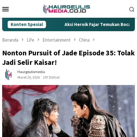
Loncat
Menu
ke
Mobile
konten
Rokok Ilegal
Konten Spesial
Aksi Heroik Fajar Temukan Bocah Tenggela
Beranda
Life
Entertainment
China
Nonton Pursuit of Jade Episode 35: Tolak
Jadi Selir Kaisar!
Haurgeulismedia
Maret 26, 2026
197 Dilihat