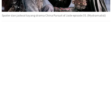
Spoiler dan jadwal tayang drama China Pursuit of Jade episode 35. (Mydramalist)