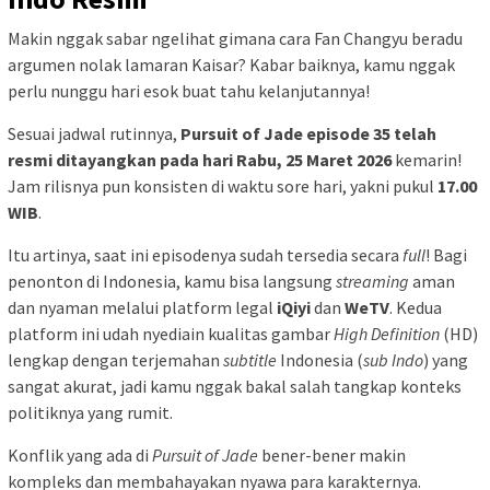
Makin nggak sabar ngelihat gimana cara Fan Changyu beradu
argumen nolak lamaran Kaisar? Kabar baiknya, kamu nggak
perlu nunggu hari esok buat tahu kelanjutannya!
Sesuai jadwal rutinnya,
Pursuit of Jade episode 35 telah
resmi ditayangkan pada hari Rabu, 25 Maret 2026
kemarin!
Jam rilisnya pun konsisten di waktu sore hari, yakni pukul
17.00
WIB
.
Itu artinya, saat ini episodenya sudah tersedia secara
full
! Bagi
penonton di Indonesia, kamu bisa langsung
streaming
aman
dan nyaman melalui platform legal
iQiyi
dan
WeTV
. Kedua
platform ini udah nyediain kualitas gambar
High Definition
(HD)
lengkap dengan terjemahan
subtitle
Indonesia (
sub Indo
) yang
sangat akurat, jadi kamu nggak bakal salah tangkap konteks
politiknya yang rumit.
Konflik yang ada di
Pursuit of Jade
bener-bener makin
kompleks dan membahayakan nyawa para karakternya.