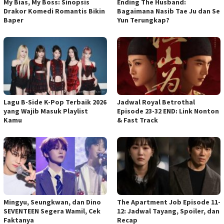
My Bias, My Boss: Sinopsis
Ending The Husband:
Drakor Komedi Romantis Bikin
Bagaimana Nasib Tae Ju dan Se
Baper
Yun Terungkap?
Lagu B-Side K-Pop Terbaik 2026
Jadwal Royal Betrothal
yang Wajib Masuk Playlist
Episode 23-32 END: Link Nonton
Kamu
& Fast Track
Mingyu, Seungkwan, dan Dino
The Apartment Job Episode 11-
SEVENTEEN Segera Wamil, Cek
12: Jadwal Tayang, Spoiler, dan
Faktanya
Recap