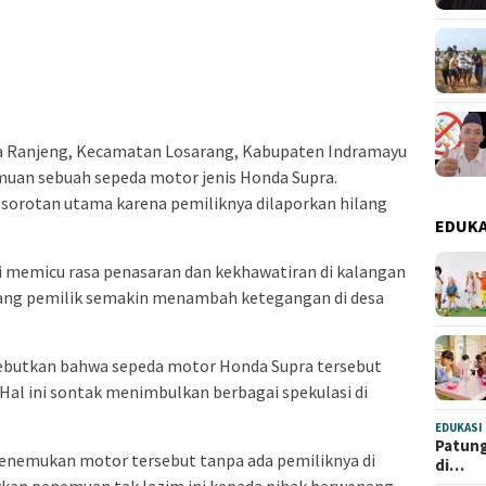
a Ranjeng, Kecamatan Losarang, Kabupaten Indramayu
an sebuah sepeda motor jenis Honda Supra.
sorotan utama karena pemiliknya dilaporkan hilang
EDUKA
 memicu rasa penasaran dan kekhawatiran di kalangan
sang pemilik semakin menambah ketegangan di desa
ebutkan bahwa sepeda motor Honda Supra tersebut
. Hal ini sontak menimbulkan berbagai spekulasi di
EDUKASI
Patung
menemukan motor tersebut tanpa ada pemiliknya di
di…
kan penemuan tak lazim ini kepada pihak berwenang