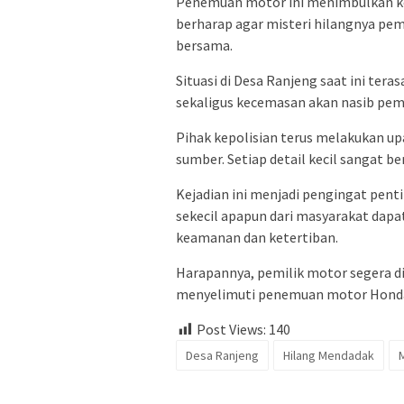
Penemuan motor ini menimbulkan kek
berharap agar misteri hilangnya pe
bersama.
Situasi di Desa Ranjeng saat ini tera
sekaligus kecemasan akan nasib pem
Pihak kepolisian terus melakukan up
sumber. Setiap detail kecil sangat b
Kejadian ini menjadi pengingat pent
sekecil apapun dari masyarakat da
keamanan dan ketertiban.
Harapannya, pemilik motor segera d
menyelimuti penemuan motor Honda S
Post Views:
140
Desa Ranjeng
Hilang Mendadak