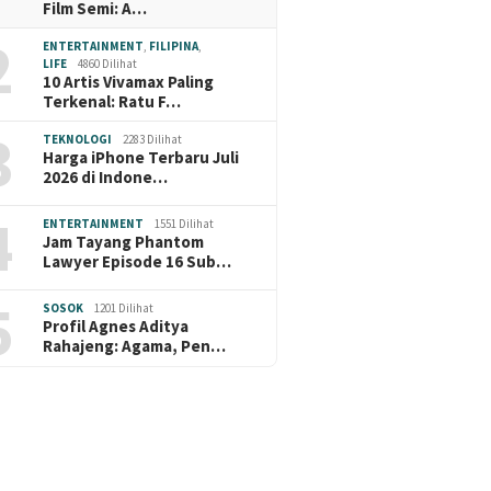
Film Semi: A…
2
ENTERTAINMENT
,
FILIPINA
,
LIFE
4860 Dilihat
10 Artis Vivamax Paling
Terkenal: Ratu F…
3
TEKNOLOGI
2283 Dilihat
Harga iPhone Terbaru Juli
2026 di Indone…
4
ENTERTAINMENT
1551 Dilihat
Jam Tayang Phantom
Lawyer Episode 16 Sub…
5
SOSOK
1201 Dilihat
Profil Agnes Aditya
Rahajeng: Agama, Pen…