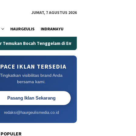
JUMAT, 7 AGUSTUS 2026
HAURGEULIS
INDRAMAYU
kan Bocah Tenggelam di Embung Kertanegara
Embung Kert
PACE IKLAN TERSEDIA
Tingkatkan visibilitas brand Anda
bersama kami.
Pasang Iklan Sekarang
redaksi@haurgeulismedia.co.id
 POPULER