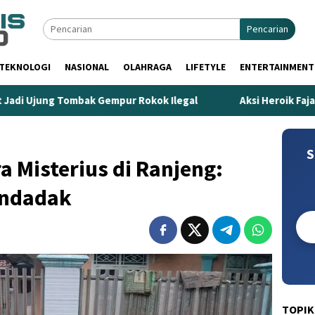
Pencarian
TEKNOLOGI
NASIONAL
OLAHRAGA
LIFETYLE
ENTERTAINMENT
ung Tombak Gempur Rokok Ilegal
Aksi Heroik Fajar Temu
S
 Misterius di Ranjeng:
endadak
TOPIK