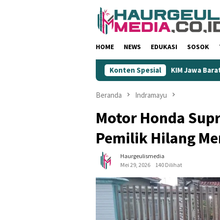
Loncat
ke
konten
HOME
NEWS
EDUKASI
SOSOK
aaf: Dinilai Rendahkan Wartawan
Konten Spesial
KIM Jawa Barat Jadi Uj
Beranda
Indramayu
Motor Honda Supra
Pemilik Hilang M
Haurgeulismedia
Mei 29, 2026
140 Dilihat