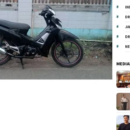
IN
DR
JA
DR
NE
MEDIA