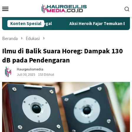
Loncat
Menu
ke
Mobile
konten
empur Rokok Ilegal
Konten Spesial
Aksi Heroik Fajar Temukan Bocah Te
Beranda
Edukasi
Ilmu di Balik Suara Horeg: Dampak 130
dB pada Pendengaran
Haurgeulismedia
Juli 30, 2025
153 Dilihat