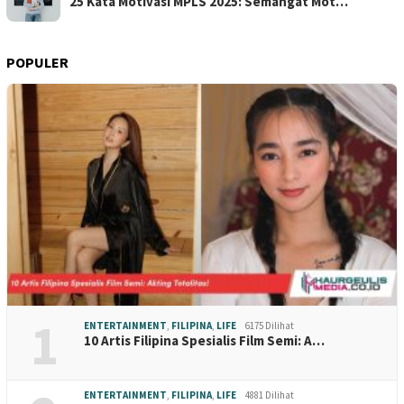
25 Kata Motivasi MPLS 2025: Semangat Mot…
POPULER
1
ENTERTAINMENT
,
FILIPINA
,
LIFE
6175 Dilihat
10 Artis Filipina Spesialis Film Semi: A…
ENTERTAINMENT
,
FILIPINA
,
LIFE
4881 Dilihat