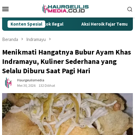
Loncat
Menu
ke
Mobile
konten
 Gempur Rokok Ilegal
Konten Spesial
Aksi Heroik Fajar Temukan Bocah 
Beranda
Indramayu
Menikmati Hangatnya Bubur Ayam Khas
Indramayu, Kuliner Sederhana yang
Selalu Diburu Saat Pagi Hari
Haurgeulismedia
Mei 30, 2026
132 Dilihat