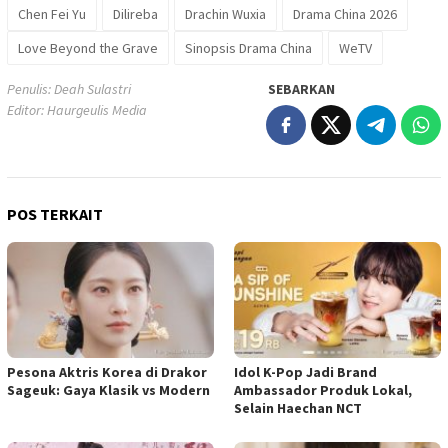
Chen Fei Yu
Dilireba
Drachin Wuxia
Drama China 2026
Love Beyond the Grave
Sinopsis Drama China
WeTV
Penulis: Deah Sulastri
SEBARKAN
Editor: Haurgeulis Media
POS TERKAIT
Pesona Aktris Korea di Drakor
Idol K-Pop Jadi Brand
Sageuk: Gaya Klasik vs Modern
Ambassador Produk Lokal,
Selain Haechan NCT