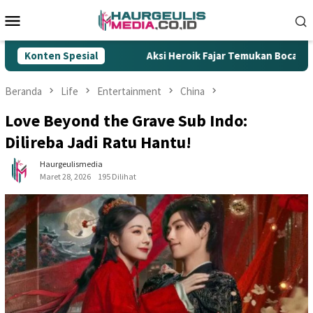
Loncat
Menu
ke
Mobile
konten
Rokok Ilegal
Konten Spesial
Aksi Heroik Fajar Temukan Bocah Tenggela
Beranda
Life
Entertainment
China
Love Beyond the Grave Sub Indo:
Dilireba Jadi Ratu Hantu!
Haurgeulismedia
Maret 28, 2026
195 Dilihat