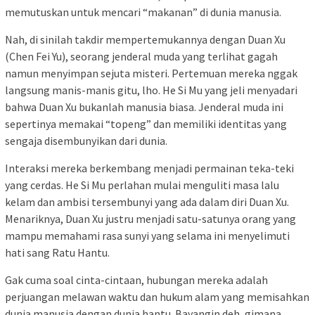
memutuskan untuk mencari “makanan” di dunia manusia.
Nah, di sinilah takdir mempertemukannya dengan Duan Xu
(Chen Fei Yu), seorang jenderal muda yang terlihat gagah
namun menyimpan sejuta misteri. Pertemuan mereka nggak
langsung manis-manis gitu, lho. He Si Mu yang jeli menyadari
bahwa Duan Xu bukanlah manusia biasa. Jenderal muda ini
sepertinya memakai “topeng” dan memiliki identitas yang
sengaja disembunyikan dari dunia.
Interaksi mereka berkembang menjadi permainan teka-teki
yang cerdas. He Si Mu perlahan mulai menguliti masa lalu
kelam dan ambisi tersembunyi yang ada dalam diri Duan Xu.
Menariknya, Duan Xu justru menjadi satu-satunya orang yang
mampu memahami rasa sunyi yang selama ini menyelimuti
hati sang Ratu Hantu.
Gak cuma soal cinta-cintaan, hubungan mereka adalah
perjuangan melawan waktu dan hukum alam yang memisahkan
dunia manusia dengan dunia hantu. Bayangin deh, gimana