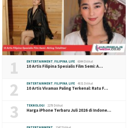
1
ENTERTAINMENT
,
FILIPINA
,
LIFE
6044 Dilihat
10 Artis Filipina Spesialis Film Semi: A…
2
ENTERTAINMENT
,
FILIPINA
,
LIFE
4831 Dilihat
10 Artis Vivamax Paling Terkenal: Ratu F…
3
TEKNOLOGI
2278 Dilihat
Harga iPhone Terbaru Juli 2026 di Indone…
ENTERTAINMENT
1547 Dilihat