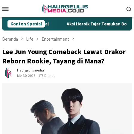
Loncat
Menu
ke
Mobile
konten
ur Rokok Ilegal
Konten Spesial
Aksi Heroik Fajar Temukan Bocah Tengg
Beranda
Life
Entertainment
Lee Jun Young Comeback Lewat Drakor
Reborn Rookie, Tayang di Mana?
Haurgeulismedia
Mei 30, 2026
173 Dilihat