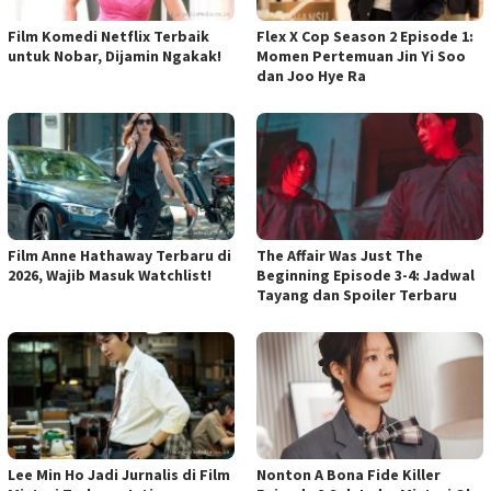
Film Komedi Netflix Terbaik
Flex X Cop Season 2 Episode 1:
untuk Nobar, Dijamin Ngakak!
Momen Pertemuan Jin Yi Soo
dan Joo Hye Ra
Film Anne Hathaway Terbaru di
The Affair Was Just The
2026, Wajib Masuk Watchlist!
Beginning Episode 3-4: Jadwal
Tayang dan Spoiler Terbaru
Lee Min Ho Jadi Jurnalis di Film
Nonton A Bona Fide Killer