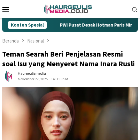
Loncat
Menu
ke
Mobile
konten
Konten Spesial
PWI Pusat Desak Hotman Paris Minta Maaf: Di
Beranda
Nasional
Teman Searah Beri Penjelasan Resmi
soal Isu yang Menyeret Nama Inara Rusli
Haurgeulismedia
November 27, 2025
143 Dilihat