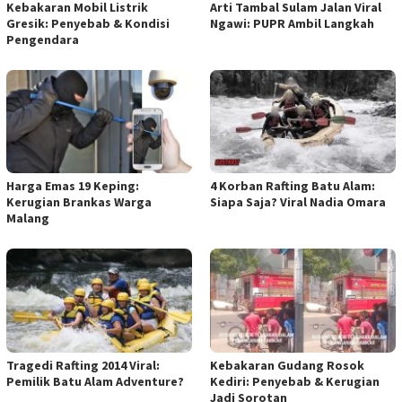
Kebakaran Mobil Listrik
Arti Tambal Sulam Jalan Viral
Gresik: Penyebab & Kondisi
Ngawi: PUPR Ambil Langkah
Pengendara
Harga Emas 19 Keping:
4 Korban Rafting Batu Alam:
Kerugian Brankas Warga
Siapa Saja? Viral Nadia Omara
Malang
Tragedi Rafting 2014 Viral:
Kebakaran Gudang Rosok
Pemilik Batu Alam Adventure?
Kediri: Penyebab & Kerugian
Jadi Sorotan