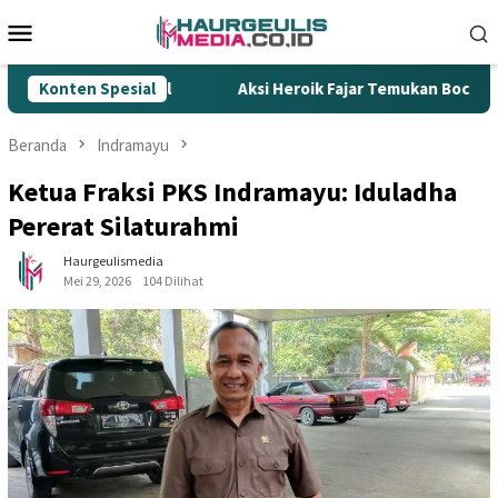
Loncat
Menu
ke
Mobile
konten
 Rokok Ilegal
Konten Spesial
Aksi Heroik Fajar Temukan Bocah Tenggel
Beranda
Indramayu
Ketua Fraksi PKS Indramayu: Iduladha
Pererat Silaturahmi
Haurgeulismedia
Mei 29, 2026
104 Dilihat