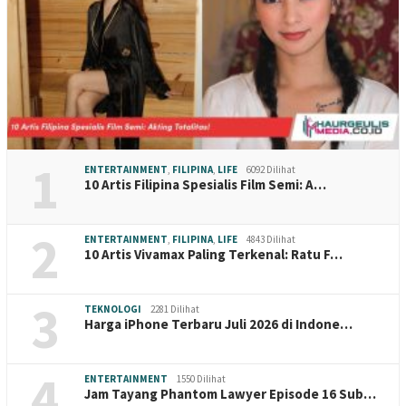
1
ENTERTAINMENT
,
FILIPINA
,
LIFE
6092 Dilihat
10 Artis Filipina Spesialis Film Semi: A…
2
ENTERTAINMENT
,
FILIPINA
,
LIFE
4843 Dilihat
10 Artis Vivamax Paling Terkenal: Ratu F…
3
TEKNOLOGI
2281 Dilihat
Harga iPhone Terbaru Juli 2026 di Indone…
4
ENTERTAINMENT
1550 Dilihat
Jam Tayang Phantom Lawyer Episode 16 Sub…