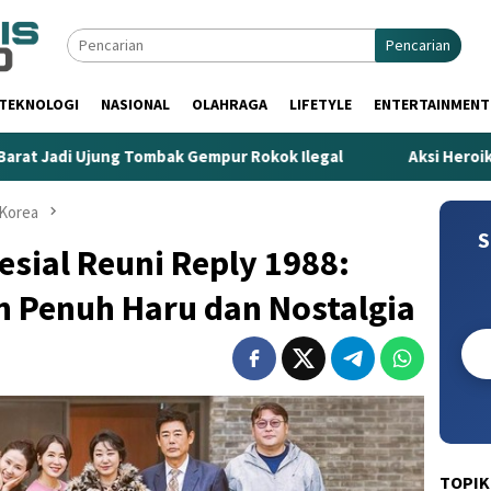
Pencarian
TEKNOLOGI
NASIONAL
OLAHRAGA
LIFETYLE
ENTERTAINMENT
mbak Gempur Rokok Ilegal
Aksi Heroik Fajar Temukan Bo
Korea
S
sial Reuni Reply 1988:
n Penuh Haru dan Nostalgia
TOPIK