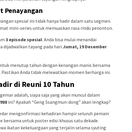
at Penayangan
ngan spesial ini tidak hanya hadir dalam satu segmen.
rmat mini-series untuk memuaskan rasa rindu penonton.
lam
3 episode spesial
. Anda bisa mulai menandai
a dijadwalkan tayang pada hari
Jumat, 19 Desember
t untuk menutup tahun dengan kenangan manis bersama
 Pastikan Anda tidak melewatkan momen berharga ini.
dir di Reuni 10 Tahun
gemar adalah, siapa saja yang akan muncul dalam
1988
ini? Apakah “Geng Ssangmun-dong” akan lengkap?
eredar mengonfirmasi kehadiran hampir seluruh pemain
e bersama untuk poster edisi khusus satu dekade.
 ikatan kekeluargaan yang terjalin selama syuting