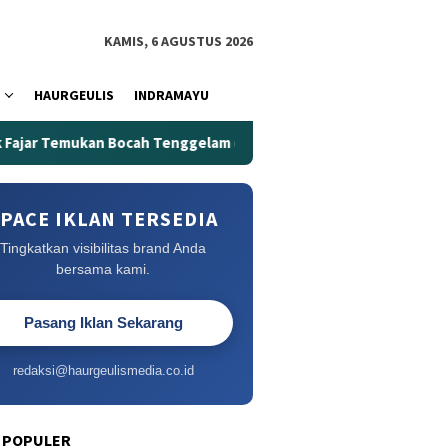
KAMIS, 6 AGUSTUS 2026
HAURGEULIS
INDRAMAYU
cah Tenggelam di Embung Kertanegara
Embung Kertanega
PACE IKLAN TERSEDIA
Tingkatkan visibilitas brand Anda
bersama kami.
Pasang Iklan Sekarang
redaksi@haurgeulismedia.co.id
 POPULER