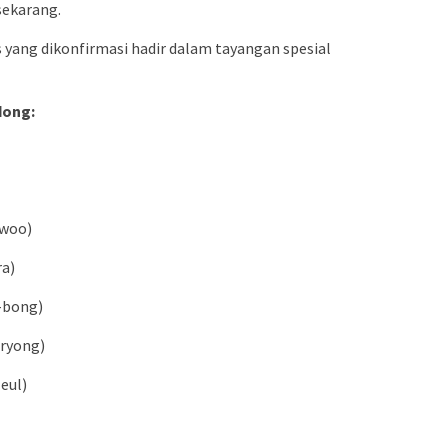
sekarang.
is yang dikonfirmasi hadir dalam tayangan spesial
dong:
-woo)
ra)
-bong)
ryong)
eul)