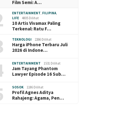
Film Semi: A…
2
ENTERTAINMENT
,
FILIPINA
,
LIFE
4805 Dilihat
10 Artis Vivamax Paling
Terkenal: Ratu F…
3
TEKNOLOGI
2266 Dilihat
Harga iPhone Terbaru Juli
2026 di Indone…
4
ENTERTAINMENT
1531 Dilihat
Jam Tayang Phantom
Lawyer Episode 16 Sub…
5
SOSOK
1186 Dilihat
Profil Agnes Aditya
Rahajeng: Agama, Pen…