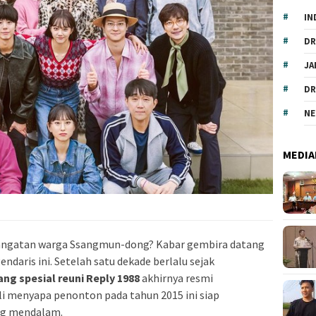
IN
DR
JA
DR
NE
MEDIA
angatan warga Ssangmun-dong? Kabar gembira datang
ndaris ini. Setelah satu dekade berlalu sejak
ang spesial reuni Reply 1988
akhirnya resmi
 menyapa penonton pada tahun 2015 ini siap
ng mendalam.