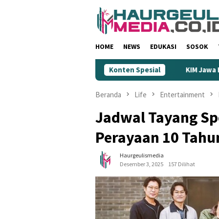
Loncat
ke
konten
HOME
NEWS
EDUKASI
SOSOK
inilai Rendahkan Wartawan
Konten Spesial
KIM Jawa Barat Jadi Ujung To
Beranda
Life
Entertainment
Jadwal Tayang Spe
Perayaan 10 Tahu
Haurgeulismedia
Desember 3, 2025
157 Dilihat