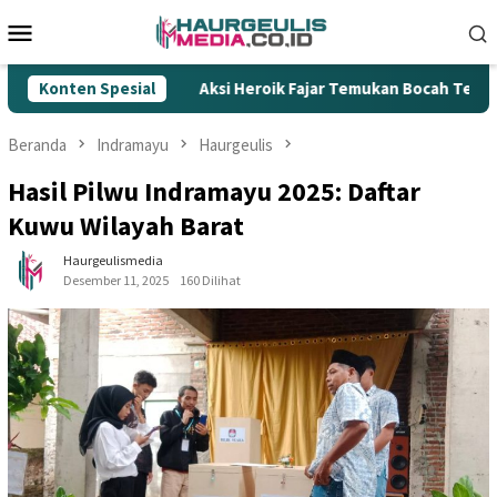
Loncat
Menu
ke
Mobile
konten
 Ilegal
Konten Spesial
Aksi Heroik Fajar Temukan Bocah Tenggelam di 
Beranda
Indramayu
Haurgeulis
Hasil Pilwu Indramayu 2025: Daftar
Kuwu Wilayah Barat
Haurgeulismedia
Desember 11, 2025
160 Dilihat