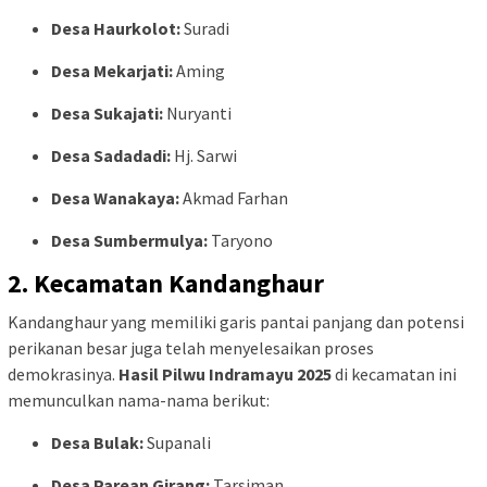
Desa Haurkolot:
Suradi
Desa Mekarjati:
Aming
Desa Sukajati:
Nuryanti
Desa Sadadadi:
Hj. Sarwi
Desa Wanakaya:
Akmad Farhan
Desa Sumbermulya:
Taryono
2. Kecamatan Kandanghaur
Kandanghaur yang memiliki garis pantai panjang dan potensi
perikanan besar juga telah menyelesaikan proses
demokrasinya.
Hasil Pilwu Indramayu 2025
di kecamatan ini
memunculkan nama-nama berikut:
Desa Bulak:
Supanali
Desa Parean Girang:
Tarsiman