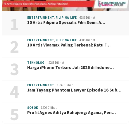
1
ENTERTAINMENT
,
FILIPINA
,
LIFE
6186 Dilihat
10 Artis Filipina Spesialis Film Semi: A…
2
ENTERTAINMENT
,
FILIPINA
,
LIFE
4886 Dilihat
10 Artis Vivamax Paling Terkenal: Ratu F…
3
TEKNOLOGI
2288 Dilihat
Harga iPhone Terbaru Juli 2026 di Indone…
4
ENTERTAINMENT
1566 Dilihat
Jam Tayang Phantom Lawyer Episode 16 Sub…
5
SOSOK
1206 Dilihat
Profil Agnes Aditya Rahajeng: Agama, Pen…