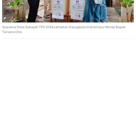
Suasana Desa Sukajati TPS 10 Kecamatan Haurgeulis Indramayu foto by Bapak
Tarsono Ono