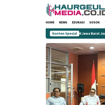
Loncat
ke
konten
HOME
NEWS
EDUKASI
SOSOK
inilai Rendahkan Wartawan
Konten Spesial
KIM Jawa Barat Jadi Ujung To