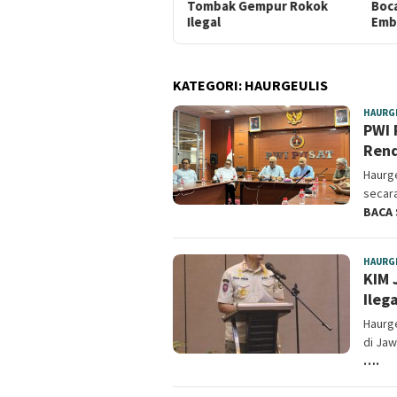
Tombak Gempur Rokok
Bocah Tenggelam di
Ilegal
Embung Kertanegara
KATEGORI:
HAURGEULIS
HAURG
PWI 
Ren
Haurge
secar
BACA
HAURG
KIM 
Ilega
Haurge
di Jaw
….