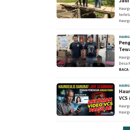
Jadi
Haurge
terle
Haurg
HAURG
Peng
Tewa
Haurge
Desa 
BACA
HAURG
Haur
VCS 
Haurge
Haurge