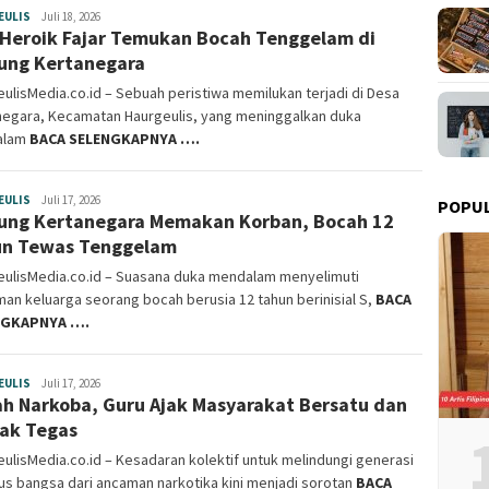
EULIS
haurgeulismedia
Juli 18, 2026
 Heroik Fajar Temukan Bocah Tenggelam di
ng Kertanegara
ulisMedia.co.id – Sebuah peristiwa memilukan terjadi di Desa
negara, Kecamatan Haurgeulis, yang meninggalkan duka
alam
BACA SELENGKAPNYA ….
EULIS
haurgeulismedia
Juli 17, 2026
POPU
ng Kertanegara Memakan Korban, Bocah 12
un Tewas Tenggelam
eulisMedia.co.id – Suasana duka mendalam menyelimuti
an keluarga seorang bocah berusia 12 tahun berinisial S,
BACA
NGKAPNYA ….
EULIS
haurgeulismedia
Juli 17, 2026
h Narkoba, Guru Ajak Masyarakat Bersatu dan
ak Tegas
ulisMedia.co.id – Kesadaran kolektif untuk melindungi generasi
s bangsa dari ancaman narkotika kini menjadi sorotan
BACA