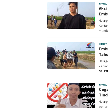
HAURG
Aksi
Embu
Haurge
Kerta
mend
HAURG
Embu
Tah
Haurg
kediam
SELE
HAURG
Cega
Tind
Haurge
peneru