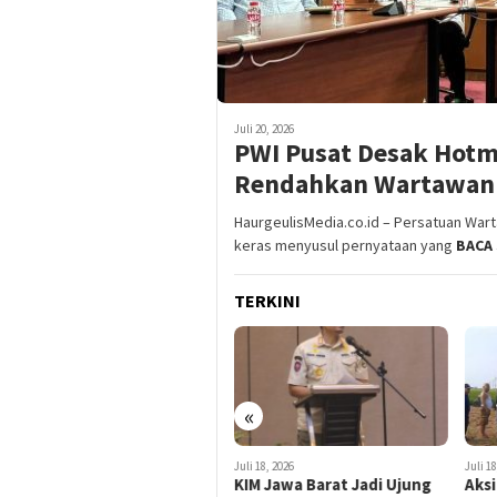
Juli 20, 2026
PWI Pusat Desak Hotma
Rendahkan Wartawan
HaurgeulisMedia.co.id – Persatuan War
keras menyusul pernyataan yang
BACA
TERKINI
«
Juli 18, 2026
Juli 18, 2026
J
KIM Jawa Barat Jadi Ujung
Aksi Heroik Fajar Temukan