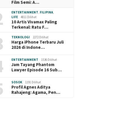
Film Semi: A…
2
ENTERTAINMENT
,
FILIPINA
,
LIFE
4811 Dilihat
10 Artis Vivamax Paling
Terkenal: Ratu F…
3
TEKNOLOGI
2272 Dilihat
Harga iPhone Terbaru Juli
2026 di Indone…
4
ENTERTAINMENT
1536 Dilihat
Jam Tayang Phantom
Lawyer Episode 16 Sub…
5
SOSOK
1191 Dilihat
Profil Agnes Aditya
Rahajeng: Agama, Pen…