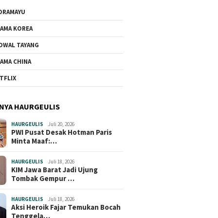
DRAMAYU
AMA KOREA
DWAL TAYANG
AMA CHINA
TFLIX
NYA HAURGEULIS
HAURGEULIS
Juli 20, 2026
PWI Pusat Desak Hotman Paris
Minta Maaf:…
HAURGEULIS
Juli 18, 2026
KIM Jawa Barat Jadi Ujung
Tombak Gempur …
HAURGEULIS
Juli 18, 2026
2026
Juli 16, 2026
Juli 16, 2026
Aksi Heroik Fajar Temukan Bocah
il Baru di Cikedung:
Jembatan Cilalanang
Wardah Je
Tenggela…