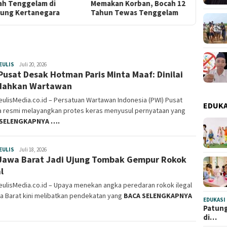
Memakan Korban, Bocah 12
Masyarakat Bersatu dan
Ting
Tahun Tewas Tenggelam
Tindak Tegas
Wilay
EULIS
haurgeulismedia
Juli 20, 2026
Pusat Desak Hotman Paris Minta Maaf: Dinilai
dahkan Wartawan
ulisMedia.co.id – Persatuan Wartawan Indonesia (PWI) Pusat
EDUKA
a resmi melayangkan protes keras menyusul pernyataan yang
 SELENGKAPNYA ….
EULIS
haurgeulismedia
Juli 18, 2026
Jawa Barat Jadi Ujung Tombak Gempur Rokok
l
ulisMedia.co.id – Upaya menekan angka peredaran rokok ilegal
a Barat kini melibatkan pendekatan yang
BACA SELENGKAPNYA
EDUKASI
Patung
di…