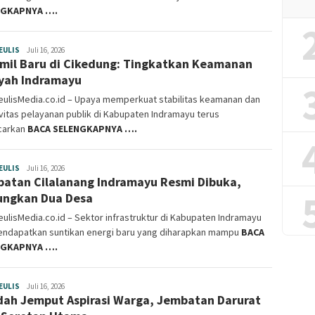
NGKAPNYA ….
EULIS
haurgeulismedia
Juli 16, 2026
mil Baru di Cikedung: Tingkatkan Keamanan
yah Indramayu
eulisMedia.co.id – Upaya memperkuat stabilitas keamanan dan
vitas pelayanan publik di Kabupaten Indramayu terus
carkan
BACA SELENGKAPNYA ….
EULIS
haurgeulismedia
Juli 16, 2026
atan Cilalanang Indramayu Resmi Dibuka,
ngkan Dua Desa
ulisMedia.co.id – Sektor infrastruktur di Kabupaten Indramayu
mendapatkan suntikan energi baru yang diharapkan mampu
BACA
NGKAPNYA ….
EULIS
haurgeulismedia
Juli 16, 2026
ah Jemput Aspirasi Warga, Jembatan Darurat