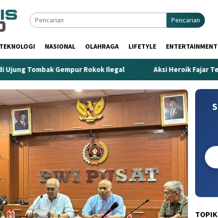
Pencarian
TEKNOLOGI
NASIONAL
OLAHRAGA
LIFETYLE
ENTERTAINMENT
mbak Gempur Rokok Ilegal
Aksi Heroik Fajar Temukan Bo
S
TOPIK