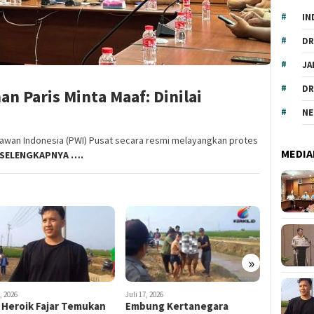
IN
DR
JA
DR
n Paris Minta Maaf: Dinilai
NE
tawan Indonesia (PWI) Pusat secara resmi melayangkan protes
MEDIA
 SELENGKAPNYA ….
»
uli 17, 2026
Juli 17, 2026
Juli 16, 
Embung Kertanegara
Cegah Narkoba, Guru Ajak
Koram