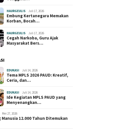
katkan Keamanan
Indramayu Resmi Dibuka,
Warga, Je
ah Indramayu
Hubungkan Dua Desa
Jadi Soro
HAURGEULIS
Juli 17, 2026
Embung Kertanegara Memakan
Korban, Bocah…
HAURGEULIS
Juli 17, 2026
Cegah Narkoba, Guru Ajak
Masyarakat Bers…
SI
EDUKASI
Juli 14, 2026
Tema MPLS 2026 PAUD: Kreatif,
Ceria, dan…
EDUKASI
Juli 14, 2026
Ide Kegiatan MPLS PAUD yang
Menyenangkan…
Mei 27, 2026
 Manusia 12.000 Tahun Ditemukan