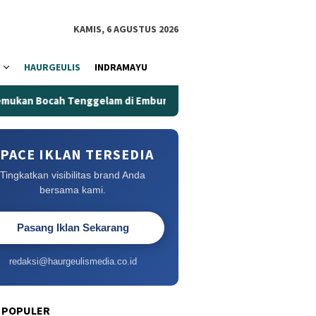
KAMIS, 6 AGUSTUS 2026
HAURGEULIS
INDRAMAYU
cah Tenggelam di Embung Kertanegara
Embung Kertanega
PACE IKLAN TERSEDIA
Tingkatkan visibilitas brand Anda
bersama kami.
Pasang Iklan Sekarang
redaksi@haurgeulismedia.co.id
 POPULER