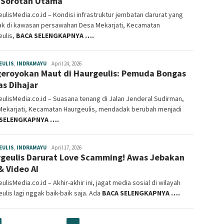
 Sorotan Utama
ulisMedia.co.id – Kondisi infrastruktur jembatan darurat yang
tak di kawasan persawahan Desa Mekarjati, Kecamatan
eulis,
BACA SELENGKAPNYA ….
EULIS
,
INDRAMAYU
haurgeulismedia
April 24, 2026
eroyokan Maut di Haurgeulis: Pemuda Bongas
s Dihajar
ulisMedia.co.id – Suasana tenang di Jalan Jenderal Sudirman,
Mekarjati, Kecamatan Haurgeulis, mendadak berubah menjadi
 SELENGKAPNYA ….
EULIS
,
INDRAMAYU
haurgeulismedia
April 17, 2026
geulis Darurat Love Scamming! Awas Jebakan
& Video AI
ulisMedia.co.id – Akhir-akhir ini, jagat media sosial di wilayah
ulis lagi nggak baik-baik saja. Ada
BACA SELENGKAPNYA ….