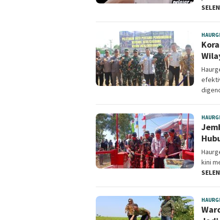
SELE
HAURG
Kora
Wila
Haurg
efekti
digen
HAURG
Jemb
Hubu
Haurge
kini 
SELE
HAURG
Ward