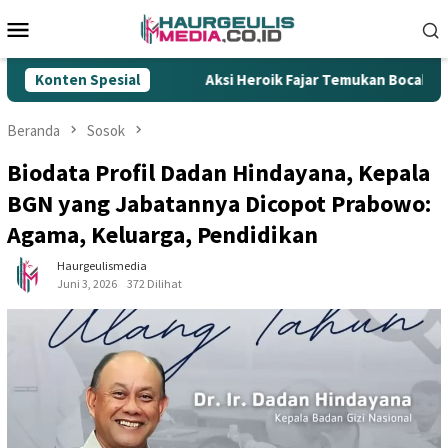
Loncat
Menu
ke
Mobile
konten
Rokok Ilegal
Konten Spesial
Aksi Heroik Fajar Temukan Bocah Tenggela
Beranda
Sosok
Biodata Profil Dadan Hindayana, Kepala
BGN yang Jabatannya Dicopot Prabowo:
Agama, Keluarga, Pendidikan
Haurgeulismedia
Juni 3, 2026
372 Dilihat