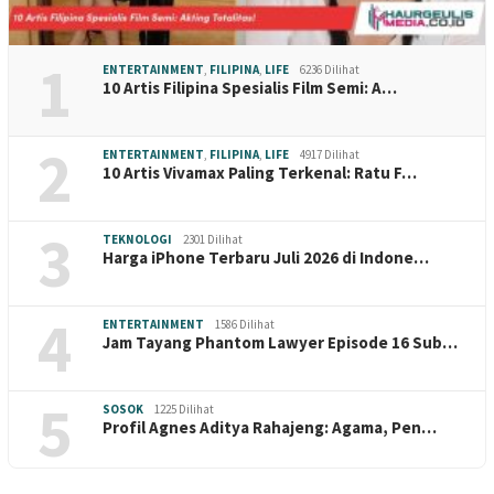
1
ENTERTAINMENT
,
FILIPINA
,
LIFE
6236 Dilihat
10 Artis Filipina Spesialis Film Semi: A…
2
ENTERTAINMENT
,
FILIPINA
,
LIFE
4917 Dilihat
10 Artis Vivamax Paling Terkenal: Ratu F…
3
TEKNOLOGI
2301 Dilihat
Harga iPhone Terbaru Juli 2026 di Indone…
4
ENTERTAINMENT
1586 Dilihat
Jam Tayang Phantom Lawyer Episode 16 Sub…
5
SOSOK
1225 Dilihat
Profil Agnes Aditya Rahajeng: Agama, Pen…