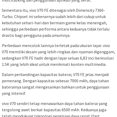
multitasking dan penggunaan aplikasi yang berat.
Sementara itu, vivo V70 FE ditenagai oleh Dimensity 7360-
Turbo. Chipset ini sebenarnya sudah lebih dari cukup untuk
kebutuhan sehari-hari dan bermain game kelas menengah,
sehingga perbedaan performa antara keduanya tidak terlalu
drastis bagi pengguna pada umumnya.
Perbedaan mencolok lainnya terletak pada ukuran layar. vivo
V70 memiliki desain yang lebih ringkas dan nyaman digenggam,
sedangkan V70 FE hadir dengan layar seluas 6,83 inci beresolusi
1.5K yang lebih ideal untuk menikmati konten multimedia.
Dalam perbandingan kapasitas baterai, V70 FE jelas menjadi
pemenang. Dengan kapasitas sebesar 7000 mAh, daya tahan
baterainya sangat mengesankan bahkan untuk penggunaan
yang intensif.
vivo V70 sendiri tetap menawarkan daya tahan baterai yang
tergolong awet berkat kapasitas 6500 mAh. Keduanya juga
telah mendukung teknologi pengisian daya cepat (fast