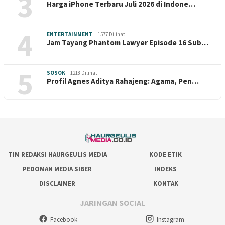
3
Harga iPhone Terbaru Juli 2026 di Indone…
4
ENTERTAINMENT
1577 Dilihat
Jam Tayang Phantom Lawyer Episode 16 Sub…
5
SOSOK
1218 Dilihat
Profil Agnes Aditya Rahajeng: Agama, Pen…
TIM REDAKSI HAURGEULIS MEDIA
KODE ETIK
PEDOMAN MEDIA SIBER
INDEKS
DISCLAIMER
KONTAK
JARINGAN SOCIAL
Facebook
Instagram