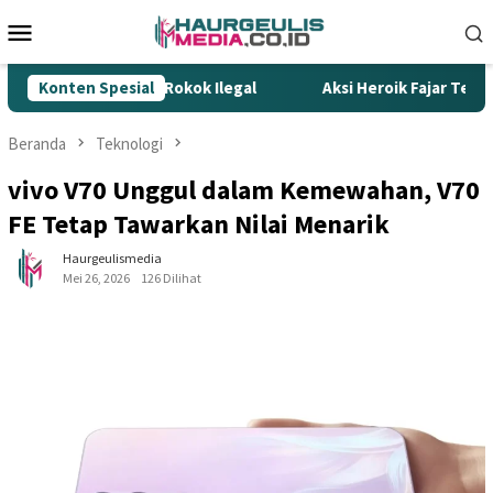
Loncat
Menu
ke
Mobile
konten
ombak Gempur Rokok Ilegal
Konten Spesial
Aksi Heroik Fajar Temukan B
Beranda
Teknologi
vivo V70 Unggul dalam Kemewahan, V70
FE Tetap Tawarkan Nilai Menarik
Haurgeulismedia
Mei 26, 2026
126 Dilihat