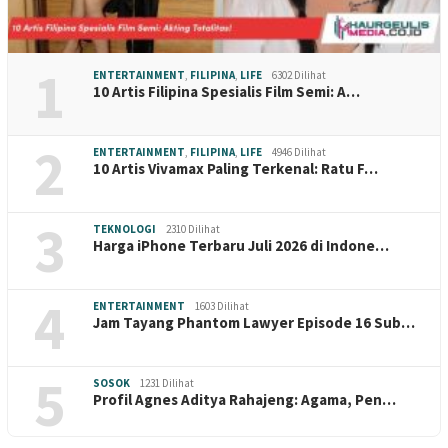
1
ENTERTAINMENT
,
FILIPINA
,
LIFE
6302 Dilihat
10 Artis Filipina Spesialis Film Semi: A…
2
ENTERTAINMENT
,
FILIPINA
,
LIFE
4946 Dilihat
10 Artis Vivamax Paling Terkenal: Ratu F…
3
TEKNOLOGI
2310 Dilihat
Harga iPhone Terbaru Juli 2026 di Indone…
4
ENTERTAINMENT
1603 Dilihat
Jam Tayang Phantom Lawyer Episode 16 Sub…
5
SOSOK
1231 Dilihat
Profil Agnes Aditya Rahajeng: Agama, Pen…