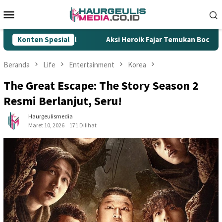
Loncat
Menu
ke
Mobile
konten
ok Ilegal
Konten Spesial
Aksi Heroik Fajar Temukan Bocah Tenggelam d
Beranda
Life
Entertainment
Korea
The Great Escape: The Story Season 2
Resmi Berlanjut, Seru!
Haurgeulismedia
Maret 10, 2026
171 Dilihat