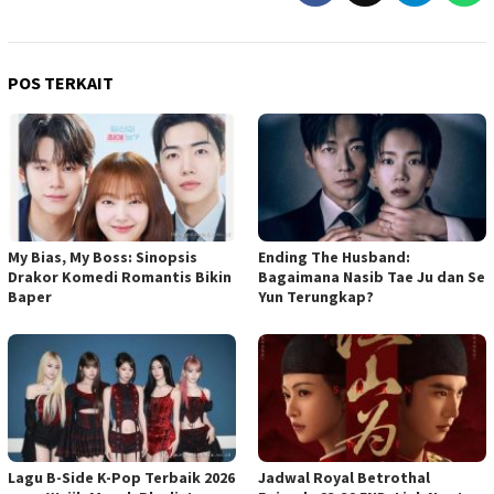
POS TERKAIT
My Bias, My Boss: Sinopsis
Ending The Husband:
Drakor Komedi Romantis Bikin
Bagaimana Nasib Tae Ju dan Se
Baper
Yun Terungkap?
Lagu B-Side K-Pop Terbaik 2026
Jadwal Royal Betrothal