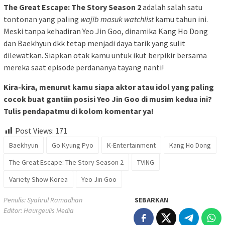
The Great Escape: The Story Season 2
adalah salah satu
tontonan yang paling
wajib masuk watchlist
kamu tahun ini.
Meski tanpa kehadiran Yeo Jin Goo, dinamika Kang Ho Dong
dan Baekhyun dkk tetap menjadi daya tarik yang sulit
dilewatkan. Siapkan otak kamu untuk ikut berpikir bersama
mereka saat episode perdananya tayang nanti!
Kira-kira, menurut kamu siapa aktor atau idol yang paling
cocok buat gantiin posisi Yeo Jin Goo di musim kedua ini?
Tulis pendapatmu di kolom komentar ya!
Post Views:
171
Baekhyun
Go Kyung Pyo
K-Entertainment
Kang Ho Dong
The Great Escape: The Story Season 2
TVING
Variety Show Korea
Yeo Jin Goo
Penulis: Syahrul Ramadhan
SEBARKAN
Editor: Haurgeulis Media