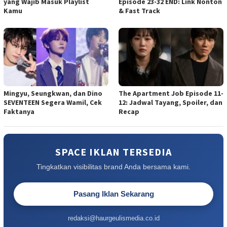
yang Wajib Masuk Playlist
Episode 23-32 END: Link Nonton
Kamu
& Fast Track
Mingyu, Seungkwan, dan Dino
The Apartment Job Episode 11-
SEVENTEEN Segera Wamil, Cek
12: Jadwal Tayang, Spoiler, dan
Faktanya
Recap
SPACE IKLAN TERSEDIA
Tingkatkan visibilitas brand Anda bersama kami.
Pasang Iklan Sekarang
redaksi@haurgeulismedia.co.id