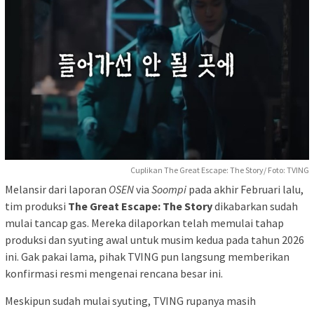
Cuplikan The Great Escape: The Story/ Foto: TVING
Melansir dari laporan
OSEN
via
Soompi
pada akhir Februari lalu,
tim produksi
The Great Escape: The Story
dikabarkan sudah
mulai tancap gas. Mereka dilaporkan telah memulai tahap
produksi dan syuting awal untuk musim kedua pada tahun 2026
ini. Gak pakai lama, pihak TVING pun langsung memberikan
konfirmasi resmi mengenai rencana besar ini.
Meskipun sudah mulai syuting, TVING rupanya masih