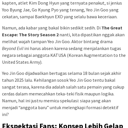
kapten, atlet Kim Dong Hyun yang ternyata penakut, si jenius
Yoo Byung Jae, Go Kyung Pyo yang tenang, Yeo Jin Goo yang
cekatan, sampai Baekhyun EXO yang selalu bawa keceriaan.
Namun, ada kabar yang bakal bikin sedikit sedih. Di
The Great
Escape: The Story Season 2
nanti, kita dipastikan nggak akan
melihat wajah tampan Yeo Jin Goo. Aktor bintang drama
Beyond Evil
ini harus absen karena sedang menjalankan tugas
negara sebagai anggota KATUSA (Korean Augmentation to the
United States Army).
Yeo Jin Goo dijadwalkan bertugas selama 18 bulan sejak akhir
tahun 2025 lalu. Kehilangan sosok Yeo Jin Goo tentu bakal
sangat terasa, karena dia adalah salah satu pemain yang cukup
cerdas dalam memecahkan teka-teki fisik maupun logika.
Namun, hal ini justru memicu spekulasi: siapa yang akan
menjadi “anggota baru” untuk melengkapi formasi detektif
ini?
Ekspektasi Fans: Konsep Lebih Gelap