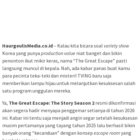
HaurgeulisMedia.co.id
– Kalau kita bicara soal
variety show
Korea yang punya
production value
niat banget dan bikin
penonton ikut mikir keras, nama “The Great Escape” pasti
langsung muncul di kepala. Nah, ada kabar panas buat kamu
para pecinta teka-teki dan misteri! TVING baru saja
memberikan lampu hijau untuk melanjutkan kesuksesan salah
satu program unggulan mereka.
Ya,
The Great Escape: The Story Season 2
resmi dikonfirmasi
akan segera hadir menyapa penggemar setianya di tahun 2026
ini. Kabar ini tentu saja menjadi angin segar setelah kesuksesan
musim pertamanya yang tayang tahun 2025 lalu berhasil bikin
banyak orang “kecanduan” dengan konsep
escape room
yang