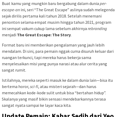
Buat kamu yang mungkin baru bergabung dalam dunia
per-
escape-an
ini, seri “The Great Escape” aslinya sudah melegenda
sejak dirilis pertama kali tahun 2018. Setelah menemani
penonton selama empat musim hingga tahun 2021, program
ini sempat vakum cukup lama sebelum akhirnya
rebranding
menjadi
The Great Escape: The Story
.
Format baru ini memberikan pengalaman yang jauh lebih
mendalam. Di sini, para pemain nggak cuma disuruh keluar dari
ruangan terkunci, tapi mereka harus bekerja sama
menyelesaikan misi yang punya narasi atau alur cerita yang
sangat rumit.
Istilahnya, mereka seperti masuk ke dalam dunia lain—bisa itu
bertema horor,
sci-fi
, atau misteri sejarah—dan harus
memecahkan kode-kode sulit untuk bisa “bertahan hidup”.
Skalanya yang masif bikin sensasi mendebarkannya terasa
sangat nyata sampai ke layar kaca kita.
Update Pemain: Kabar Sedih dari Yeo