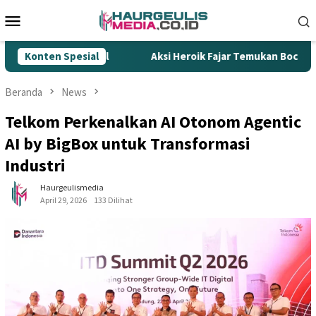
Loncat
Menu
ke
Mobile
konten
Rokok Ilegal
Konten Spesial
Aksi Heroik Fajar Temukan Bocah Tenggela
Beranda
News
Telkom Perkenalkan AI Otonom Agentic
AI by BigBox untuk Transformasi
Industri
Haurgeulismedia
April 29, 2026
133 Dilihat