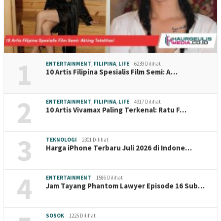
1
ENTERTAINMENT
,
FILIPINA
,
LIFE
6239 Dilihat
10 Artis Filipina Spesialis Film Semi: A…
2
ENTERTAINMENT
,
FILIPINA
,
LIFE
4917 Dilihat
10 Artis Vivamax Paling Terkenal: Ratu F…
3
TEKNOLOGI
2301 Dilihat
Harga iPhone Terbaru Juli 2026 di Indone…
4
ENTERTAINMENT
1586 Dilihat
Jam Tayang Phantom Lawyer Episode 16 Sub…
SOSOK
1225 Dilihat