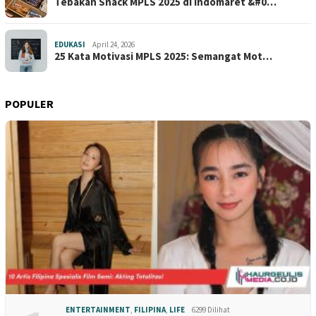
Tebakan Snack MPLS 2025 di Indomaret &#0…
EDUKASI
April 24, 2026
25 Kata Motivasi MPLS 2025: Semangat Mot…
POPULER
ENTERTAINMENT
,
FILIPINA
,
LIFE
6299 Dilihat