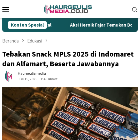
Loncat
Menu
ke
Mobile
konten
ur Rokok Ilegal
Konten Spesial
Aksi Heroik Fajar Temukan Bocah Tengg
Beranda
Edukasi
Tebakan Snack MPLS 2025 di Indomaret
dan Alfamart, Beserta Jawabannya
Haurgeulismedia
Juli 15, 2025
156 Dilihat