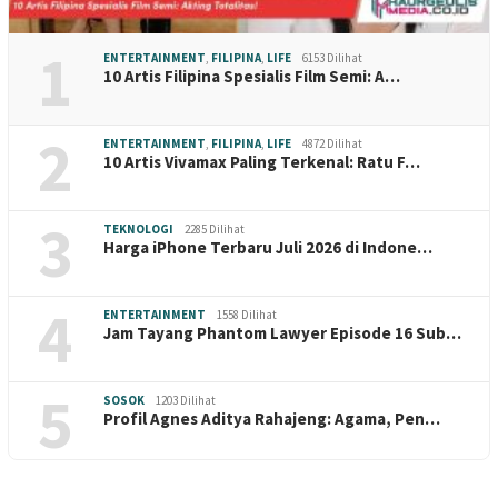
1
ENTERTAINMENT
,
FILIPINA
,
LIFE
6153 Dilihat
10 Artis Filipina Spesialis Film Semi: A…
2
ENTERTAINMENT
,
FILIPINA
,
LIFE
4872 Dilihat
10 Artis Vivamax Paling Terkenal: Ratu F…
3
TEKNOLOGI
2285 Dilihat
Harga iPhone Terbaru Juli 2026 di Indone…
4
ENTERTAINMENT
1558 Dilihat
Jam Tayang Phantom Lawyer Episode 16 Sub…
5
SOSOK
1203 Dilihat
Profil Agnes Aditya Rahajeng: Agama, Pen…