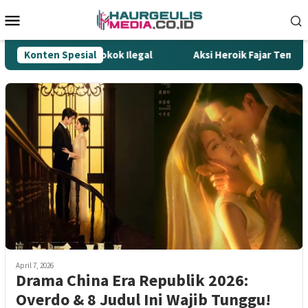
Loncat
Menu
ke
Mobile
konten
Tombak Gempur Rokok Ilegal
Konten Spesial
Aksi Heroik Fajar Temukan 
April 7, 2026
Drama China Era Republik 2026:
Overdo & 8 Judul Ini Wajib Tunggu!