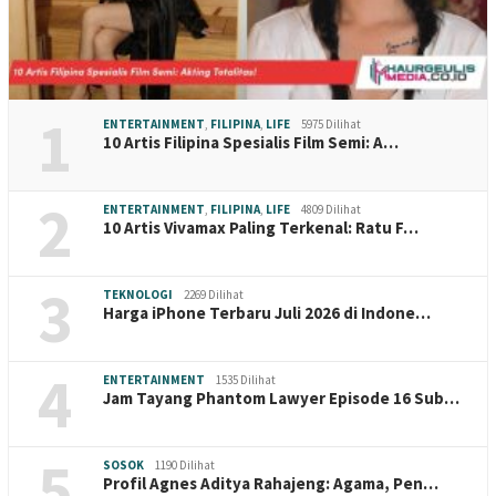
1
ENTERTAINMENT
,
FILIPINA
,
LIFE
5975 Dilihat
10 Artis Filipina Spesialis Film Semi: A…
2
ENTERTAINMENT
,
FILIPINA
,
LIFE
4809 Dilihat
10 Artis Vivamax Paling Terkenal: Ratu F…
3
TEKNOLOGI
2269 Dilihat
Harga iPhone Terbaru Juli 2026 di Indone…
4
ENTERTAINMENT
1535 Dilihat
Jam Tayang Phantom Lawyer Episode 16 Sub…
5
SOSOK
1190 Dilihat
Profil Agnes Aditya Rahajeng: Agama, Pen…