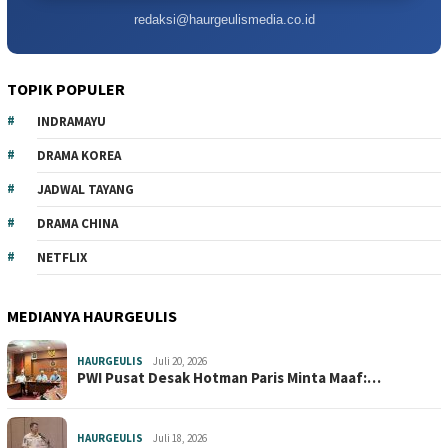
redaksi@haurgeulismedia.co.id
TOPIK POPULER
INDRAMAYU
DRAMA KOREA
JADWAL TAYANG
DRAMA CHINA
NETFLIX
MEDIANYA HAURGEULIS
HAURGEULIS
Juli 20, 2026
PWI Pusat Desak Hotman Paris Minta Maaf:…
HAURGEULIS
Juli 18, 2026