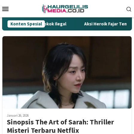
Loncat
Menu
ke
Mobile
konten
 Tombak Gempur Rokok Ilegal
Konten Spesial
Aksi Heroik Fajar Temukan 
Januari 26, 2026
Sinopsis The Art of Sarah: Thriller
Misteri Terbaru Netflix