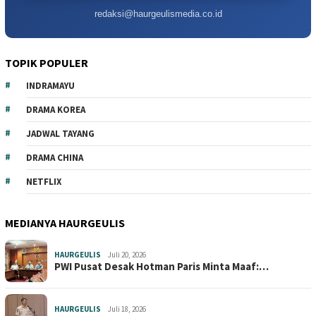
redaksi@haurgeulismedia.co.id
TOPIK POPULER
INDRAMAYU
DRAMA KOREA
JADWAL TAYANG
DRAMA CHINA
NETFLIX
MEDIANYA HAURGEULIS
HAURGEULIS
Juli 20, 2026
PWI Pusat Desak Hotman Paris Minta Maaf:…
HAURGEULIS
Juli 18, 2026