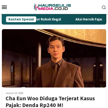
Loncat
Menu
ke
Mobile
konten
jung Tombak Gempur Rokok Ilegal
Konten Spesial
Aksi Heroik Fajar Temu
Januari 23, 2026
Cha Eun Woo Diduga Terjerat Kasus
Pajak: Denda Rp240 M!