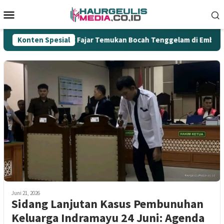
Loncat
Menu
ke
Mobile
konten
Konten Spesial
Aksi Heroik Fajar Temukan Bocah Tenggelam di Embung Ke
Juni 21, 2026
Sidang Lanjutan Kasus Pembunuhan
Keluarga Indramayu 24 Juni: Agenda