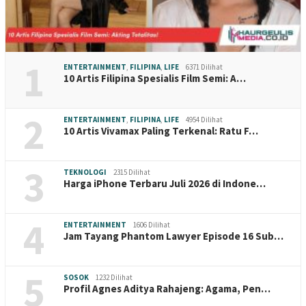
1
ENTERTAINMENT
,
FILIPINA
,
LIFE
6371 Dilihat
10 Artis Filipina Spesialis Film Semi: A…
2
ENTERTAINMENT
,
FILIPINA
,
LIFE
4954 Dilihat
10 Artis Vivamax Paling Terkenal: Ratu F…
3
TEKNOLOGI
2315 Dilihat
Harga iPhone Terbaru Juli 2026 di Indone…
4
ENTERTAINMENT
1606 Dilihat
Jam Tayang Phantom Lawyer Episode 16 Sub…
5
SOSOK
1232 Dilihat
Profil Agnes Aditya Rahajeng: Agama, Pen…