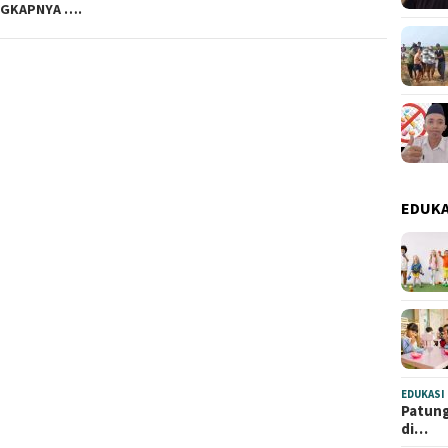
NGKAPNYA ….
EDUKA
EDUKASI
Patung
di…