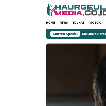
Loncat
ke
konten
HOME
NEWS
EDUKASI
SOSOK
 Maaf: Dinilai Rendahkan Wartawan
Konten Spesial
KIM Jawa Barat Jadi 