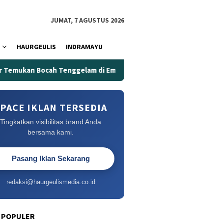
JUMAT, 7 AGUSTUS 2026
HAURGEULIS
INDRAMAYU
mukan Bocah Tenggelam di Embung Kertanegara
Embung K
PACE IKLAN TERSEDIA
Tingkatkan visibilitas brand Anda
bersama kami.
Pasang Iklan Sekarang
redaksi@haurgeulismedia.co.id
 POPULER