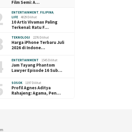
Film Semi: A…
2
ENTERTAINMENT
,
FILIPINA
,
LIFE
4829 Dilihat
10 Artis Vivamax Paling
Terkenal: Ratu F…
3
TEKNOLOGI
2276 Dilihat
Harga iPhone Terbaru Juli
2026 di Indone…
4
ENTERTAINMENT
1545 Dilihat
Jam Tayang Phantom
Lawyer Episode 16 Sub…
5
SOSOK
1197 Dilihat
Profil Agnes Aditya
Rahajeng: Agama, Pen…
am