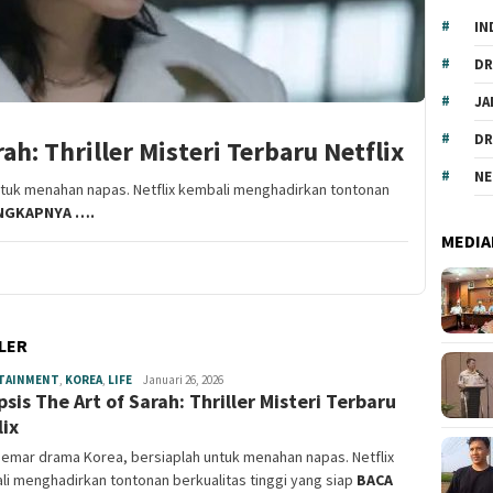
IN
DR
JA
DR
ah: Thriller Misteri Terbaru Netflix
NE
tuk menahan napas. Netflix kembali menghadirkan tontonan
ENGKAPNYA ….
MEDIA
LER
TAINMENT
,
KOREA
,
LIFE
Syahrul
Januari 26, 2026
psis The Art of Sarah: Thriller Misteri Terbaru
Ramadhan
lix
emar drama Korea, bersiaplah untuk menahan napas. Netflix
i menghadirkan tontonan berkualitas tinggi yang siap
BACA