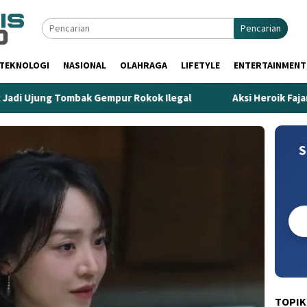
Pencarian
TEKNOLOGI
NASIONAL
OLAHRAGA
LIFETYLE
ENTERTAINMENT
Ujung Tombak Gempur Rokok Ilegal
Aksi Heroik Fajar Te
S
TOPIK