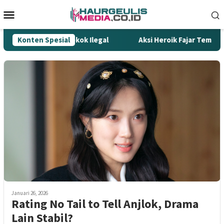
Loncat
Menu
ke
Mobile
konten
ombak Gempur Rokok Ilegal
Konten Spesial
Aksi Heroik Fajar Temukan B
Januari 26, 2026
Rating No Tail to Tell Anjlok, Drama
Lain Stabil?